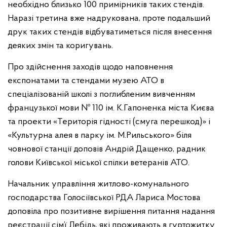
необхідно близько 100 примірників таких стендів.
Наразі третина вже надрукована, проте подальший
друк таких стендів відбуватиметься після внесення
деяких змін та коригувань.
Про здійснення заходів щодо наповнення
експонатами та стендами музею АТО в
спеціалізованій школі з поглибленим вивченням
французької мови № 110 ім. К.Гапоненка міста Києва
та проекти «Територія гідності (смуга перешкод)» і
«Культурна алея в парку ім. М.Рильського» біля
човнової станції доповів Андрій Дащенко, радник
голови Київської міської спілки ветеранів АТО.
Начальник управління житлово-комунального
господарства Голосіївської РДА Лариса Мостова
доповіла про позитивне вирішення питання надання
реєстрації сім’ї Лебідь, які проживають в гуртожитку