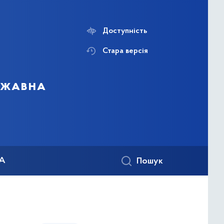
Доступність
Стара версія
ержавна
КА
Пошук