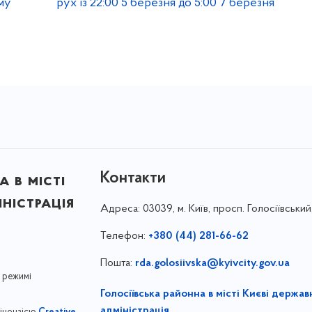
му
рух із 22:00 5 березня до 5:00 7 березня
Контакти
 в місті
ністрація
Адреса:
03039, м. Київ, просп. Голосіївський
Телефон:
+380 (44) 281-66-62
Пошта:
rda.golosiivska@kyivcity.gov.ua
 режимі
Голосіївська районна в місті Києві держав
адміністрація