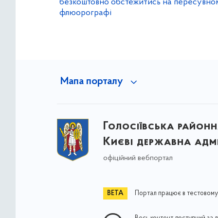
безкоштовно обстежитись на пересувно
флюорографі
Мапа порталу
Голосіївська районна
Києві державна адмі
офіційний вебпортал
Портал працює в тестовому