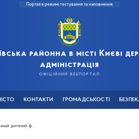
Портал в режимі тестування та наповнення
ївська районна в місті Києві д
адміністрація
офіційний вебпортал
МІСТО
КОНТАКТИ
ГРОМАДСЬКОСТІ
БЕЗПЕ
ль “Свято у нашому дворі”