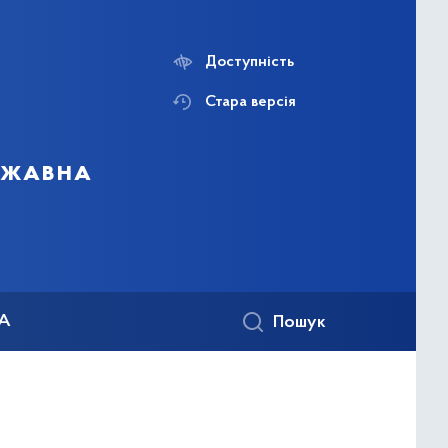
Доступність
Стара версія
ержавна
КА
Пошук