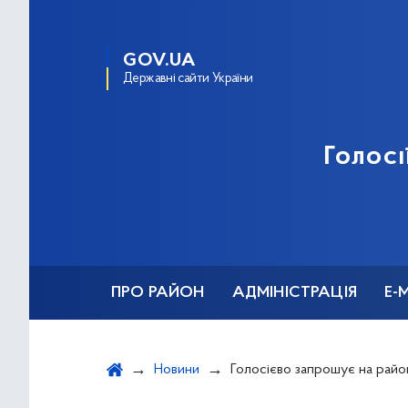
GOV.UA
Державні сайти України
Голосі
ПРО РАЙОН
АДМІНІСТРАЦІЯ
Е-
Новини
Голосієво запрошує на районний дитячий фестива