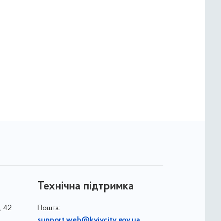
Технічна підтримка
, 42
Пошта:
support.web@kyivcity.gov.ua