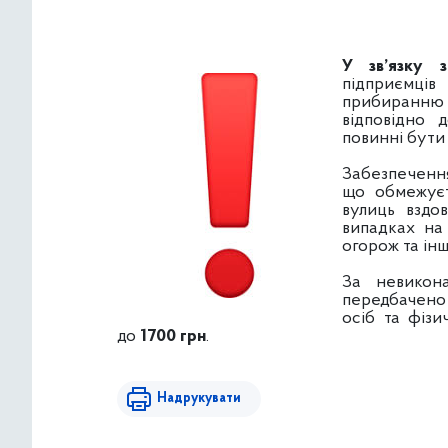
У зв’язку 
підприємці
прибиранню 
відповідно 
повинні бути 
Забезпечення
що обмежуєт
вулиць вздов
випадках на 
огорож та ін
За невикон
передбачен
осіб та фізи
до
1700 грн
.
Надрукувати