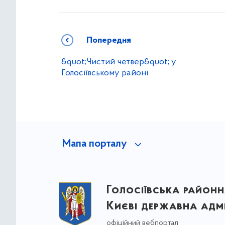
Попередня
&quot;Чистий четвер&quot; у
Голосіївському районі
Мапа порталу
Голосіївська районна
Києві державна адмі
офіційний вебпортал