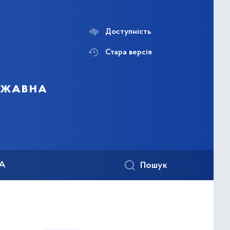
Доступність
Стара версія
ержавна
КА
Пошук