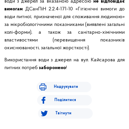
води з джерел за вказаною адресою
не відповідає
вимогам
ДСанПіН 2.2.4-171-10 «Гігієнічні вимоги до
води питної, призначеної для споживання людиною»
за мікробіологічними показниками (виявлені загальні
колі-форми), а також за санітарно-хімічними
властивостями (перевищення показників
окиснюваності, загальної жорсткості).
Використання води з джерел на вул. Кайсарова для
питних потреб
заборонено
!
Надрукувати
Поділитися
Твітнути