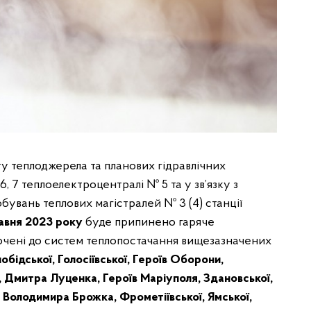
ту теплоджерела та планових гідравлічних
 6, 7 теплоелектроцентралі № 5 та у зв’язку з
бувань теплових магістралей № 3 (4) станції
равня 2023 року
буде припинено гаряче
ключені до систем теплопостачання вищезазначених
бідської, Голосіївської, Героїв Оборони,
, Дмитра Луценка, Героїв Маріуполя, Здановської,
, Володимира Брожка, Фрометіївської, Ямської,