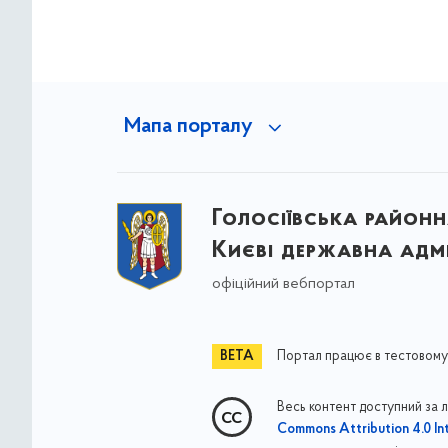
Мапа порталу
Голосіївська районна
Києві державна адмі
офіційний вебпортал
Портал працює в тестовому
Весь контент доступний за 
Commons Attribution 4.0 Int