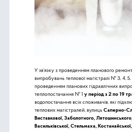
У зв’язку з проведенням планового ремон
випробувань теплової магістралі № 3, 4, 5,
проведенням планових гідравлічних випро
теплопостачання № 1
у період з 2 по 19 т
водопостачання всіх споживачів, які під
теплових магістралей, вулиць
Саперно-Сло
Виставкової, Заболотного, Лятошинського
Васильківської, Стельмаха, Костанайської