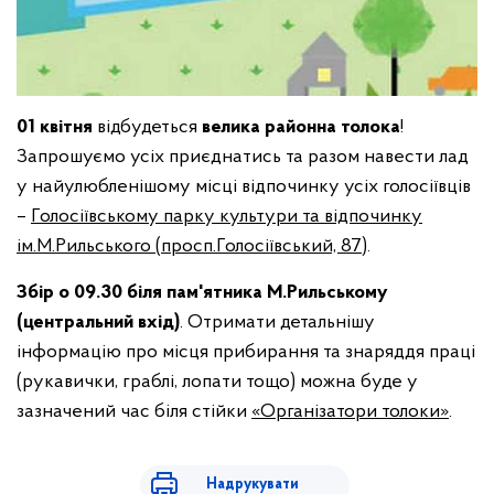
01 квітня
відбудеться
велика районна толока
!
Запрошуємо усіх приєднатись та разом навести лад
у найулюбленішому місці відпочинку усіх голосіївців
–
Голосіївському
парку культури та відпочинку
ім.М.Рильського (просп.Голосіївський, 87)
.
Збір о 09.30 біля пам'ятника М.Рильському
(центральний вхід)
. Отримати детальнішу
інформацію про місця прибирання та знаряддя праці
(рукавички, граблі, лопати тощо) можна буде у
зазначений час біля стійки
«Організатори толоки»
.
Надрукувати