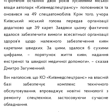
«Протягом останніх двох років зусиллями міської
влади автопарк «Київмедспецтрансу» поповнився та
оновився на 49 спецавтомобілів. Крім того, учора
Київський міський голова передав організації
додатково ще 39 карет. Завдяки цьому фактично
вдалося забезпечити вимоги всесвітньої організації
здоров’я щодо належного забезпечення киян
каретами швидких. За цими, здалося б сухими
цифрами, – порятунок життя киян, надання
екстреної та швидкої медичної допомоги», – сказав
Дмитро Загуменний.
Він наголосив, що КО «Київмедспецтранс» на власній
базі забезпечує комплекс технічного
обслуговування, впроваджує новітні технології з
ремонту спецтехніки, застосовуючи сучасне
обладнання.