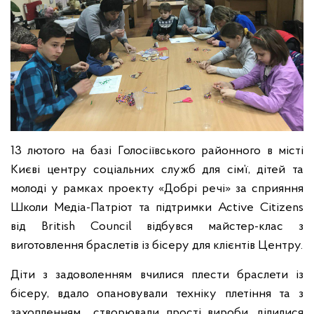
13 лютого на базі Голосіївського районного в місті
Києві центру соціальних служб для сім’ї, дітей та
молоді у рамках проекту «Добрі речі» за сприяння
Школи Медіа-Патріот та підтримки Active Citizens
від British Council відбувся майстер-клас з
виготовлення браслетів із бісеру для клієнтів Центру.
Діти з задоволенням вчилися плести браслети із
бісеру, вдало опановували техніку плетіння та з
захопленням створювали прості вироби, ділилися