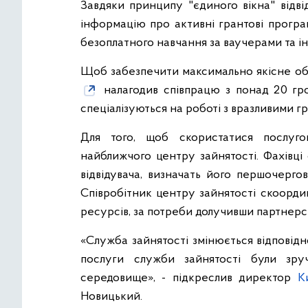
Завдяки принципу "єдиного вікна" відв
інформацію про активні грантові програ
безоплатного навчання за ваучерами та ін
Щоб забезпечити максимально якісне об
налагодив співпрацю з понад 20 гро
спеціалізуються на роботі з вразливими г
Для того, щоб скористатися послуго
найближчого центру зайнятості. Фахівці
відвідувача, визначать його першочерго
Співробітник центру зайнятості скоорди
ресурсів, за потреби долучивши партнерськ
«Служба зайнятості змінюється відповід
послуги служби зайнятості були зру
середовище», - підкреслив директор
К
Новицький.