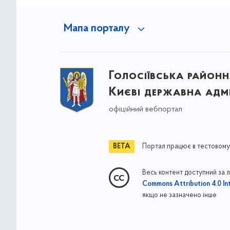
Мапа порталу
Голосіївська районна
Києві державна адмі
офіційний вебпортал
Портал працює в тестовому
Весь контент доступний за 
Commons Attribution 4.0 Int
якщо не зазначено інше