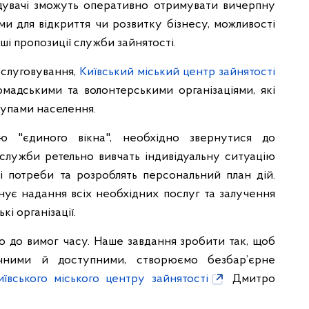
ідувачі зможуть оперативно отримувати вичерпну
ми для відкриття чи розвитку бізнесу, можливості
ші пропозиції служби зайнятості.
слуговування,
Київський міський центр зайнятості
мадськими та волонтерськими організаціями, які
рупами населення.
ю "єдиного вікна", необхідно звернутися до
 служби ретельно вивчать індивідуальну ситуацію
ві потреби та розроблять персональний план дій.
нує надання всіх необхідних послуг та залучення
і організації.
но до вимог часу. Наше завдання зробити так, щоб
чними й доступними, створюємо безбар’єрне
иївського міського центру зайнятості
Дмитро