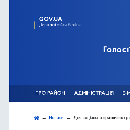
GOV.UA
Державні сайти України
Голосі
ПРО РАЙОН
АДМІНІСТРАЦІЯ
Е-
Новини
Для соціально вразливих громадян служба зайнятості впроваджує надання соці