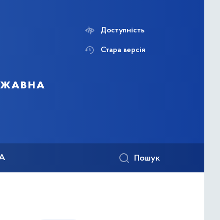
Доступність
Стара версія
ержавна
КА
Пошук