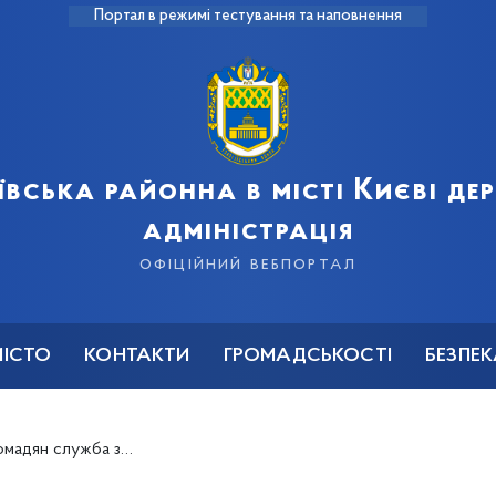
Портал в режимі тестування та наповнення
ївська районна в місті Києві д
адміністрація
офіційний вебпортал
МІСТО
КОНТАКТИ
ГРОМАДСЬКОСТІ
БЕЗПЕ
альних послуг за принципом «Єдиного вікна»