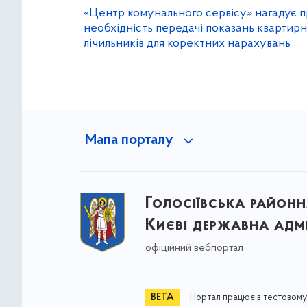
«Центр комунального сервісу» нагадує 
необхідність передачі показань квартир
лічильників для коректних нарахувань
Мапа порталу
Голосіївська районна
Києві державна адмі
офіційний вебпортал
Портал працює в тестовому