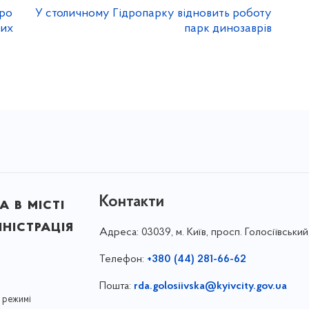
про
У столичному Гідропарку відновить роботу
них
парк динозаврів
Контакти
 в місті
ністрація
Адреса:
03039, м. Київ, просп. Голосіївський
Телефон:
+380 (44) 281-66-62
Пошта:
rda.golosiivska@kyivcity.gov.ua
 режимі