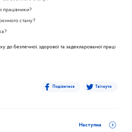
ні працівники?
воєнного стану?
ка?
 до безпечної, здорової та задекларованої праці
Поділитися
Твітнути
Наступна