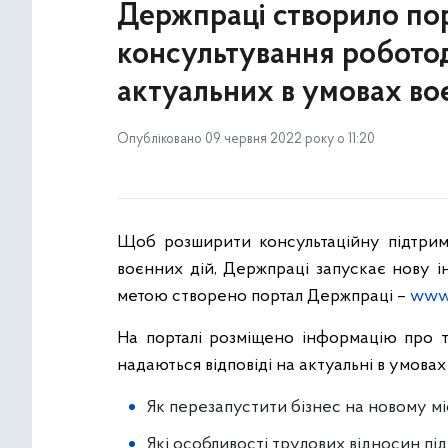
Держпраці створило по
консультування роботода
актуальних в умовах во
Опубліковано 09 червня 2022 року о 11:20
Щоб розширити консультаційну підтримк
воєнних дій, Держпраці запускає нову і
метою створено портал Держпраці –
www.
На порталі розміщено інформацію про те
надаються відповіді на актуальні в умова
Як перезапустити бізнес на новому мі
Які особливості трудових відносин пі