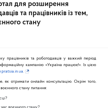
ртал для розширення
вців та працівників із тем,
єнного стану
у працівників та роботодавців у важкий період
нформаційну кампанію «Україна працює!». Із цією
pratsia.in.ua.
, як отримати онлайн консультацію. Окрім того,
х воєнного стану питання:
сці?
д час воєнного стану?