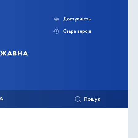
Доступність
Стара версія
ержавна
КА
Пошук