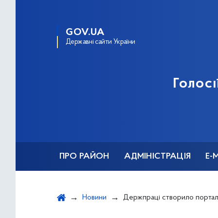
GOV.UA
Державні сайти України
Голосі
ПРО РАЙОН
АДМІНІСТРАЦІЯ
Е-
Новини
Держпраці створило портал для розширення консультування роботодавців та працівни