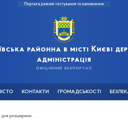
Портал в режимі тестування та наповнення
ївська районна в місті Києві д
адміністрація
офіційний вебпортал
МІСТО
КОНТАКТИ
ГРОМАДСЬКОСТІ
БЕЗПЕ
ків із тем, актуальних в умовах воєнного стану