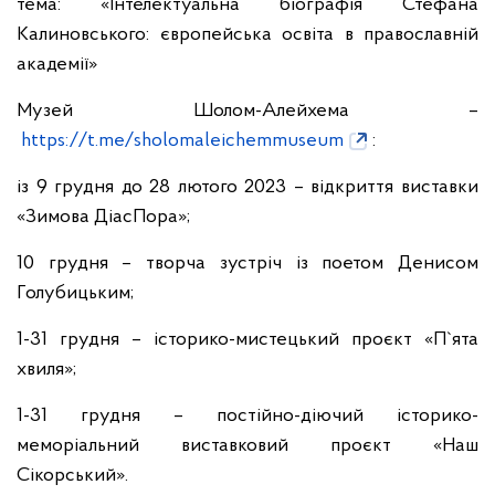
тема: «Інтелектуальна біографія Стефана
Калиновського: європейська освіта в православній
академії»
Музей Шолом-Алейхема –
https://t.me/sholomaleichemmuseum
:
із 9 грудня до 28 лютого 2023 – відкриття виставки
«Зимова ДіасПора»;
10 грудня – творча зустріч із поетом Денисом
Голубицьким;
1-31 грудня – історико-мистецький проєкт «П`ята
хвиля»;
1-31 грудня – постійно-діючий історико-
меморіальний виставковий проєкт «Наш
Сікорський».