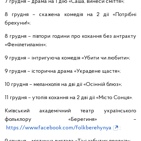
7 грудня – драма на 1 дію «Саша, винеси сміття»;
8 грудня – скажена комедія на 2 дії «Потрібні
брехуни!»;
8 грудня – півтори години про кохання без антракту
«Фенілетиламін»;
9 грудня – інтригуюча комедія «Убити чи любити»;
9 грудня – історична драма «Украдене щастя»;
10 грудня – меланхолія на дві дії «Осінній блюз»;
11 грудня – утопія кохання на 2 дві дії «Місто Сонця».
Київський академічний театр українського
фольклору «Берегиня» –
https://www.facebook.com/folkberehynya
: