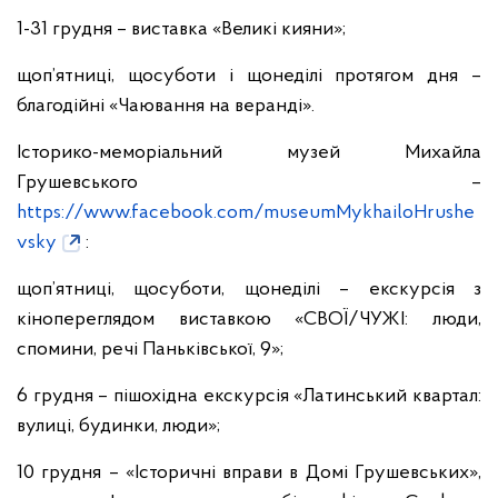
1-31 грудня – виставка «Великі кияни»;
щоп’ятниці, щосуботи і щонеділі протягом дня –
благодійні «Чаювання на веранді».
Історико-меморіальний музей Михайла
Грушевського –
https://www.facebook.com/museumMykhailoHrushe
vsky
:
щоп’ятниці, щосуботи, щонеділі – екскурсія з
кінопереглядом виставкою «СВОЇ/ЧУЖІ: люди,
спомини, речі Паньківської, 9»;
6 грудня – пішохідна екскурсія «Латинський квартал:
вулиці, будинки, люди»;
10 грудня – «Історичні вправи в Домі Грушевських»,