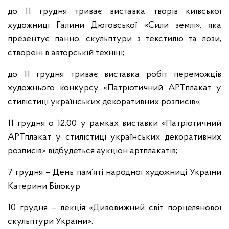
до 11 грудня триває виставка творів київської
художниці Галини Дюговської «Сили землі», яка
презентує панно, скульптури з текстилю та лози,
створені в авторській техніці;
до 11 грудня триває виставка робіт переможців
художнього конкурсу «Патріотичний АРТплакат у
стилістиці українських декоративних розписів»;
11 грудня о 12:00 у рамках виставки «Патріотичний
АРТплакат у стилістиці українських декоративних
розписів» відбудеться аукціон артплакатів;
7 грудня – День пам’яті народної художниці України
Катерини Білокур;
10 грудня – лекція «Дивовижний світ порцелянової
скульптури України».