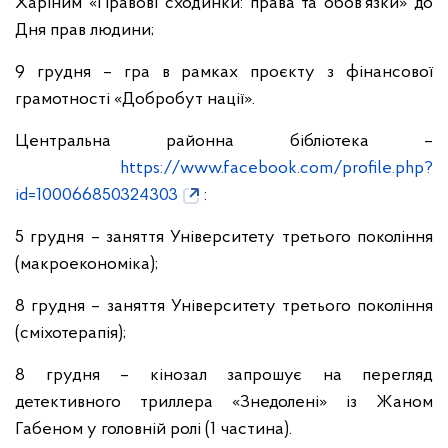
Харіним «Правові сходинки: права та обов’язки» до
Дня прав людини;
9 грудня – гра в рамках проєкту з фінансової
грамотності «Добробут нації».
Центральна районна бібліотека –
https://www.facebook.com/profile.php?
id=100066850324303
:
5 грудня – заняття Університету третього покоління
(макроекономіка);
8 грудня – заняття Університету третього покоління
(сміхотерапія);
8 грудня – кінозал запрошує на перегляд
детективного триллера «Знедолені» із Жаном
Габеном у головній ролі (1 частина).