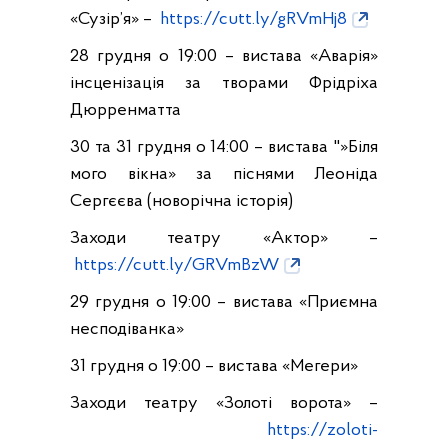
«Сузір’я» –
https://cutt.ly/gRVmHj8
28 грудня о 19:00 – вистава «Аварія»
інсценізація за творами Фрідріха
Дюрренматта
30 та 31 грудня о 14:00 – вистава "»Біля
мого вікна» за піснями Леоніда
Сергєєва (новорічна історія)
Заходи театру «Актор» –
https://cutt.ly/GRVmBzW
29 грудня о 19:00 – вистава «Приємна
несподіванка»
31 грудня о 19:00 – вистава «Мегери»
Заходи театру «Золоті ворота» –
https://zoloti-