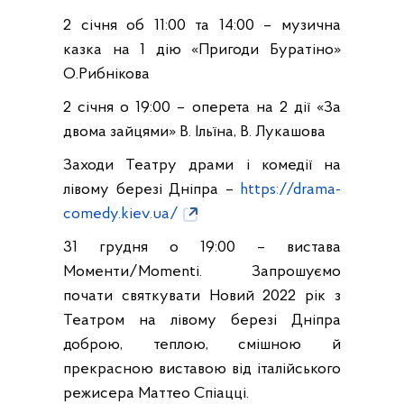
2 січня об 11:00 та 14:00 – музична
казка на 1 дію «Пригоди Буратіно»
О.Рибнікова
2 січня о 19:00 – оперета на 2 дії «За
двома зайцями» В. Ільїна, В. Лукашова
Заходи Театру драми і комедії на
лівому березі Дніпра –
https://drama-
comedy.kiev.ua/
31 грудня о 19:00 – вистава
Моменти/Momenti. Запрошуємо
почати святкувати Новий 2022 рік з
Театром на лівому березі Дніпра
доброю, теплою, смішною й
прекрасною виставою від італійського
режисера Маттео Спіацці.