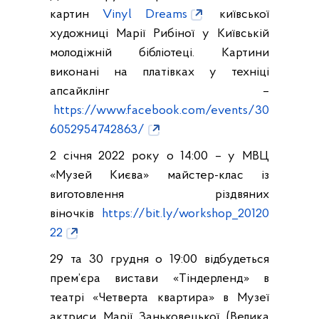
картин
Vinyl Dreams
київської
художниці Марії Рибіної у Київській
молодіжній бібліотеці. Картини
виконані на платівках у техніці
апсайклінг –
https://www.facebook.com/events/30
6052954742863/
2 січня 2022 року о 14:00 – у МВЦ
«Музей Києва» майстер-клас із
виготовлення різдвяних
віночків
https://bit.ly/workshop_20120
22
29 та 30 грудня о 19:00 відбудеться
прем’єра вистави «Тіндерленд» в
театрі «Четверта квартира» в Музеї
актриси Марії Заньковецької (Велика