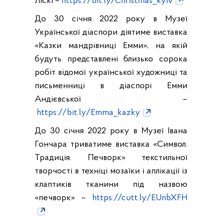
Ліскі –
https://bit.ly/Christmas_kyiv
До 30 січня 2022 року в Музеї
Української діаспори діятиме виставка
«Казки мандрівниці Емми», на якій
будуть представлені близько сорока
робіт відомої української художниці та
письменниці в діаспорі Емми
Андієвської –
https://bit.ly/Emma_kazky
До 30 січня 2022 року в Музеї Івана
Гончара триватиме виставка «Символ.
Традиція. Печворк» текстильної
творчості в техніці мозаїки і аплікації із
клаптиків тканини під назвою
«печворк» –
https://cutt.ly/EUnbXFH