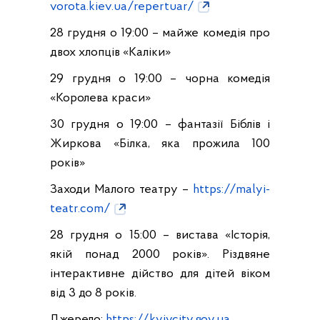
vorota.kiev.ua/repertuar/
28 грудня о 19:00 – майже комедія про
двох хлопців «Каліки»
29 грудня о 19:00 – чорна комедія
«Королева краси»
30 грудня о 19:00 – фантазії Біблів і
Жиркова «Білка, яка прожила 100
років»
Заходи Малого театру –
https://malyi-
teatr.com/
28 грудня о 15:00 – вистава «Історія,
якій понад 2000 років». Різдвяне
інтерактивне дійство для дітей віком
від 3 до 8 років.
Джерело:
https://kyivcity.gov.ua