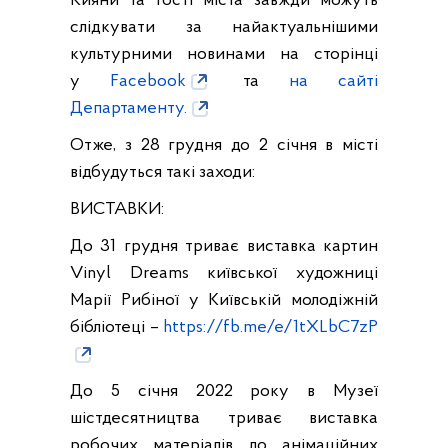
Кияни та гості міста завжди можуть
слідкувати за найактуальнішими
культурними новинами на сторінці
у
Facebook
та
на сайті
Департаменту.
Отже, з 28 грудня до 2 січня в місті
відбудуться такі заходи:
ВИСТАВКИ:
До 31 грудня триває виставка картин
Vinyl Dreams київської художниці
Марії Рибіної у Київській молодіжній
бібліотеці –
https://fb.me/e/1tXLbC7zP
До 5 січня 2022 року в Музеї
шістдесятництва триває виставка
робочих матеріалів до анімаційних