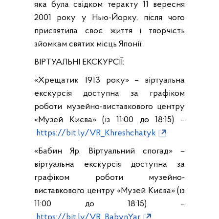
яка була свідком теракту 11 вересня
2001 року у Нью-Йорку, після чого
присвятила своє життя і творчість
зйомкам святих місць Японії.
ВІРТУАЛЬНІ ЕКСКУРСІЇ:
«Хрещатик 1913 року» – віртуальна
екскурсія доступна за графіком
роботи музейно-виставкового центру
«Музей Києва» (із 11:00 до 18:15) –
https://bit.ly/VR_Khreshchatyk
«Бабин Яр. Віртуальний спогад» –
віртуальна екскурсія доступна за
графіком роботи музейно-
виставкового центру «Музей Києва» (із
11:00 до 18:15) –
https://bit.ly/VR_BabynYar