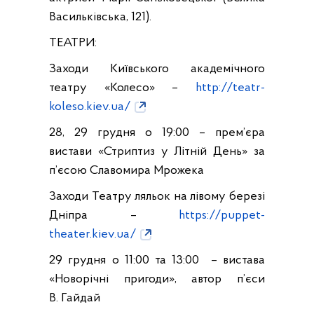
Васильківська, 121).
ТЕАТРИ:
Заходи Київського академічного
театру «Колесо» –
http://teatr-
koleso.kiev.ua/
28, 29 грудня о 19:00 – прем’єра
вистави «Стриптиз у Літній День» за
п’єсою Славомира Мрожека
Заходи Театру ляльок на лівому березі
Дніпра –
https://puppet-
theater.kiev.ua/
29 грудня о 11:00 та 13:00 – вистава
«Новорічні пригоди», автор п’єси
В. Гайдай