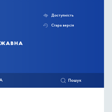
Доступність
Стара версія
ержавна
КА
Пошук