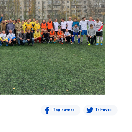
Поділитися
Твітнути