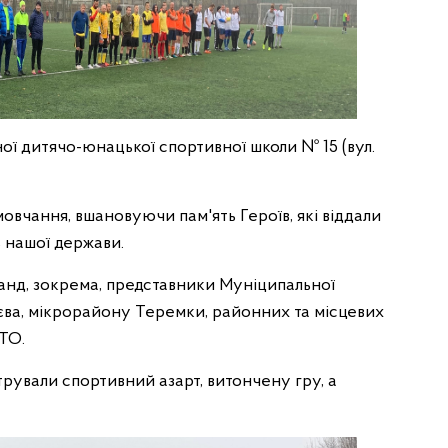
ої дитячо-юнацької спортивної школи № 15 (вул.
мовчання, вшановуючи пам'ять Героїв, які віддали
 нашої держави.
манд, зокрема, представники Муніципальної
єва, мікрорайону Теремки, районних та місцевих
АТО.
ували спортивний азарт, витончену гру, а