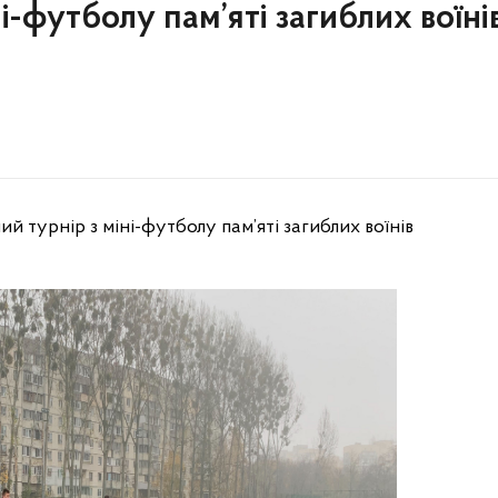
і-футболу пам’яті загиблих воїні
ий турнір з міні-футболу пам’яті загиблих воїнів