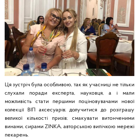
Ця зустріч була особливою, так як учасниці не тільки
слухали поради експерта, науковця, а і мали
можливість стати першими поціновувачами нової
колекції ВІП аксесуарів; долучитися до розіграшу
великої кількості призів; смакувати витонченими
винами, сирами ZINKA, авторською випічкою мережі
пекарень.