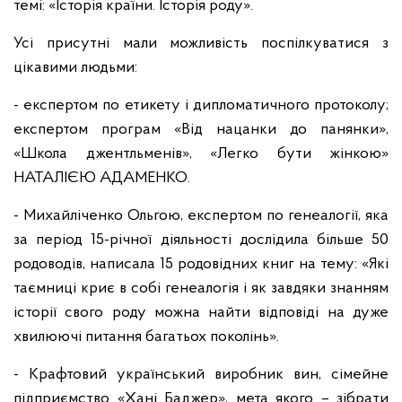
темі: «Історія країни. Історія роду».
Усі присутні мали можливість поспілкуватися з
цікавими людьми:
- експертом по етикету і дипломатичного протоколу;
експертом програм «Від нацанки до панянки»,
«Школа джентльменів», «Легко бути жінкою»
НАТАЛІЄЮ АДАМЕНКО.
- Михайліченко Ольгою, експертом по генеалогії, яка
за період 15-річної діяльності дослідила більше 50
родоводів, написала 15 родовідних книг на тему: «Які
таємниці криє в собі генеалогія і як завдяки знанням
історії свого роду можна найти відповіді на дуже
хвилюючі питання багатьох поколінь».
- Крафтовий український виробник вин, сімейне
підприємство «Хані Баджер», мета якого – зібрати