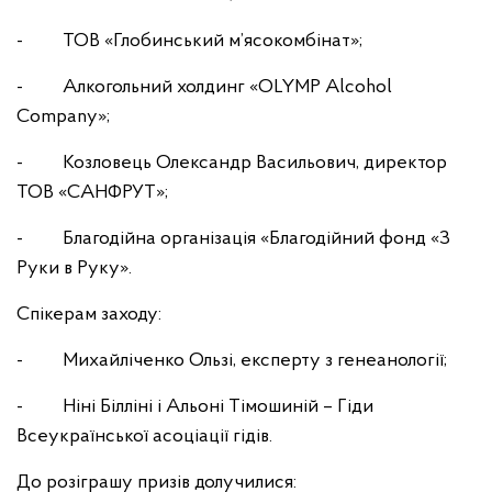
- ТОВ «Глобинський м’ясокомбінат»;
- Алкогольний холдинг «OLYMP Alcohol
Company»;
- Козловець Олександр Васильович, директор
ТОВ «САНФРУТ»;
- Благодійна організація «Благодійний фонд «З
Руки в Руку».
Спікерам заходу:
- Михайліченко Ользі, експерту з генеанології;
- Ніні Білліні і Альоні Тімошиній – Гіди
Всеукраїнської асоціації гідів.
До розіграшу призів долучилися: