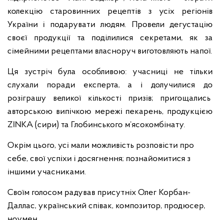
колекцію старовинних рецептів з усіх регіонів
України і подарувати людям. Провели дегустацію
своєї продукції та поділилися секретами, як за
сімейними рецептами власноруч виготовляють напої.
Ця зустріч була особливою: учасниці не тільки
слухали поради експерта, а і долучилися до
розіграшу великої кількості призів; пригощались
авторською випічкою мережі пекарень, продукцією
ZINKA (сири) та Глобинського м’ясокомбінату.
Окрім цього, усі мали можливість розповісти про
себе, свої успіхи і досягнення; познайомитися з
іншими учасниками.
Своїм голосом радував присутніх Олег Корбан-
Даллас, український співак, композитор, продюсер,
ноумен.