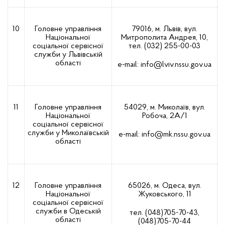
10
Головне управління
79016, м. Львів, вул.
Національної
Митрополита Андрея, 10,
соціальної сервісної
тел. (032) 255-00-03
служби у Львівській
області
е-mail:
info@lviv.nssu.gov.ua
11
Головне управління
54029, м. Миколаїв, вул.
Національної
Робоча, 2А/1
соціальної сервісної
служби у Миколаївській
e-mail:
info@mk.nssu.gov.ua
області
12
Головне управління
65026, м. Одеса, вул.
Національної
Жуковського, 11
соціальної сервісної
служби в Одеській
тел. (048)705-70-43,
області
(048)705-70-44