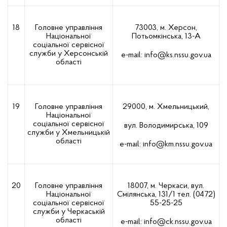
18
Головне управління
73003, м. Херсон,
Національної
Потьомкінська, 13-А
соціальної сервісної
служби у Херсонській
е-mail:
info@ks.nssu.gov.ua
області
19
Головне управління
29000, м. Хмельницький,
Національної
соціальної сервісної
вул. Володимирська, 109
служби у Хмельницькій
області
е-mail:
info@km.nssu.gov.ua
20
Головне управління
18007, м. Черкаси, вул.
Національної
Смілянська, 131/1 тел. (0472)
соціальної сервісної
55-25-25
служби у Черкаській
області
е-mail:
info@ck.nssu.gov.ua