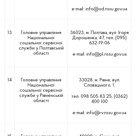
е-mail:
info@od.nssu.gov.ua
13
Головне управління
36023, м. Полтава, вул. Ігоря
Національної
Дорошенка, 47, тел. (095)
соціальної сервісної
632-19-06
служби у Полтавській
області
е-mail:
info@pl.nssu.gov.ua
14
Головне управління
33028, м. Рівне, вул.
Національної
Словацького, 1,
соціальної сервісної
служби у Рівненській
тел. 098 505 83 25; (0362)
області
400 100
е-mail:
info@rv.nssu.gov.ua