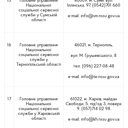
15
Головне управління
40009, м. Суми, вул.
Національної
Іллінська, 97, (0542)701 660
соціальної сервісної
служби у Сумській
е-mail:
info@sm.nssu.gov.ua
області
16
Головне управління
46021, м. Тернопіль,
Національної
соціальної сервісної
вул. М. Грушевського, 8
служби у
Тернопільській області
тел. (096) 227-08-48
е-mail:
info@te.nssu.gov.ua
17
Головне управління
61022, м. Харків, майдан
Національної
Свободи, 5, під'їзд 3, поверх
соціальної сервісної
9, (057)714 02 98
служби у Харківській
області
е-mail:
info@kh.nssu.gov.ua