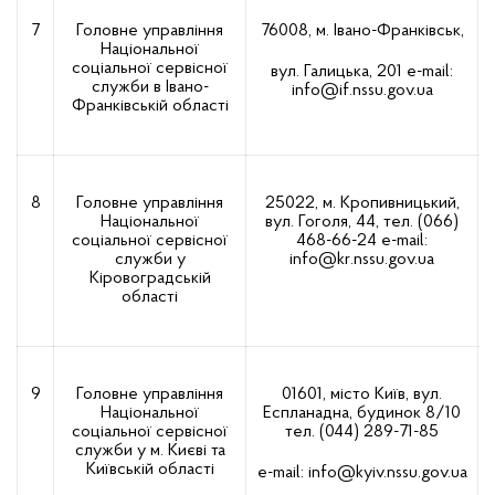
7
Головне управління
76008, м. Івано-Франківськ,
Національної
соціальної сервісної
вул. Галицька, 201
е-mail:
служби в Івано-
info@if.nssu.gov.ua
Франківській області
8
Головне управління
25022, м. Кропивницький,
Національної
вул. Гоголя, 44, тел. (066)
соціальної сервісної
468-66-24
е-mail:
служби у
info@kr.nssu.gov.ua
Кіровоградській
області
9
Головне управління
01601, місто Київ, вул.
Національної
Еспланадна, будинок 8/10
соціальної сервісної
тел. (044) 289-71-85
служби у м. Києві та
Київській області
е-mail:
info@kyiv.nssu.gov.ua