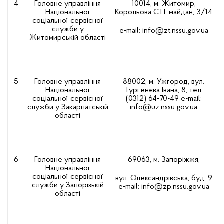
4
Головне управління
10014, м. Житомир,
Національної
Корольова С.П. майдан, 3/14
соціальної сервісної
служби у
е-mail:
info@zt.nssu.gov.ua
Житомирській області
5
Головне управління
88002, м. Ужгород, вул.
Національної
Тургенєва Івана, 8, тел.
соціальної сервісної
(0312) 64-70-49
е-mail:
служби у Закарпатській
info@uz.nssu.gov.ua
області
6
Головне управління
69063, м. Запоріжжя,
Національної
соціальної сервісної
вул. Олександрівська, буд. 9
служби у Запорізькій
е-mail:
info@zp.nssu.gov.ua
області