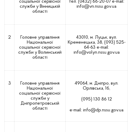
соціальної сервісної
тел. (0432) 66-20-07
е-mail:
служби у Вінницькій
info@vn.nssu.gov.ua
області
2
Головне управління
43010, м. Луцьк, вул.
Національної
Кременецька, 38, (093) 525-
соціальної сервісної
64-63
е-mail:
служби у Волинський
info@volyn.nssu.gov.ua
області
3
Головне управління
49064, м. Дніпро, вул.
Національної
Орлівська, 1б,
соціальної сервісної
служби у
(095) 130 86 12
Дніпропетровській
області
е-mail:
info@dp.nssu.gov.ua