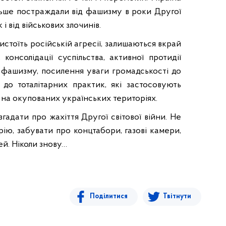
ільше постраждали від фашизму в роки Другої
к і від військових злочинів.
истоїть російській агресії, залишаються вкрай
консолідації суспільства, активної протидії
 фашизму, посилення уваги громадськості до
до тоталітарних практик, які застосовують
и на окупованих українських територіях.
гадати про жахіття Другої світової війни. Не
ю, забувати про концтабори, газові камери,
й. Ніколи знову…
Поділитися
Твітнути