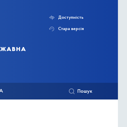
Доступність
Стара версія
ержавна
КА
Пошук