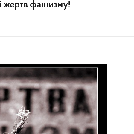
ті жертв фашизму!