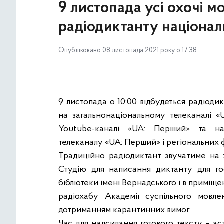
9 листопада усі охочі 
радіодиктанту націонал
Опубліковано 08 листопада 2021 року о 17:38
9 листопада о 10:00 відбудеться радіоди
на загальнонаціональному телеканалі 
Youtube-каналі «UA: Перший» та 
телеканалу «UA: Перший» і
регіональних ф
Традиційно радіодиктант звучатиме на 
Студію для написання диктанту для г
бібліотеки імені Вернадського і в приміще
радіохабу Академії суспільного мовле
дотриманням карантинних вимог.
Час для надсилання готового тексту – а