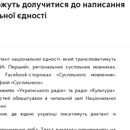
можуть долучитися до написання
ьної єдності
ктант національної єдності, який
транслюватимуть
«UA: Перший»,
регіональних суспільних мовниках,
на
Facebook-сторінках «Суспільного мовлення»,
ілій «Суспільного».
хвилях «Українського радіо» та
радіо «Культура».
остей облаштували в
читальній залі Національної
нні
ння, де відомі українці писатимуть
диктант із
строномічна доба. Текст диктанту
оприлюднять на