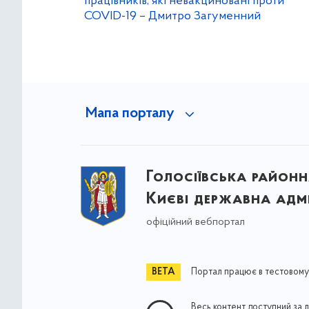
працівників, які невакциновані проти
COVID-19 – Дмитро Загуменний
Мапа порталу
Голосіївська районна
Києві державна адмі
офіційний вебпортал
Портал працює в тестовому
Весь контент доступний за 