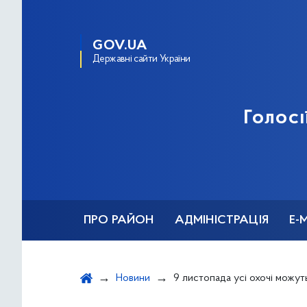
GOV.UA
Державні сайти України
Голосі
ПРО РАЙОН
АДМІНІСТРАЦІЯ
Е-
Новини
9 листопада усі охочі можуть долучитися до написання ра