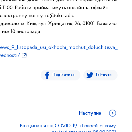
 11:00.
Роботи прийматимуть онлайн та офлайн.
 електронну пошту:
rd@ukr.radio
.
дресою: м. Київ, вул. Хрещатик,
26, 01001. Важливо,
 ніж 10
листопада.
News_9_listopada_usi_okhochi_mozhut_doluchitisya_
yednosti/
Поділитися
Твітнути
Наступна
Вакцинація від COVID-19 в Голосіївському