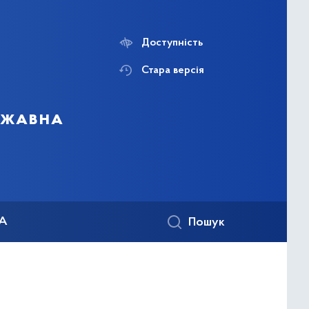
Доступність
Стара версія
ержавна
КА
Пошук