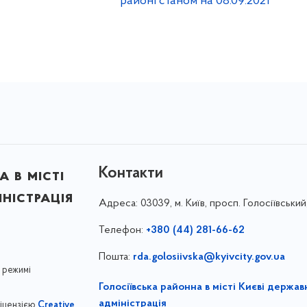
районі станом на 08.09.2021
Контакти
 в місті
ністрація
Адреса:
03039, м. Київ, просп. Голосіївський
Телефон:
+380 (44) 281-66-62
Пошта:
rda.golosiivska@kyivcity.gov.ua
 режимі
Голосіївська районна в місті Києві держав
адміністрація
ліцензією
Creative