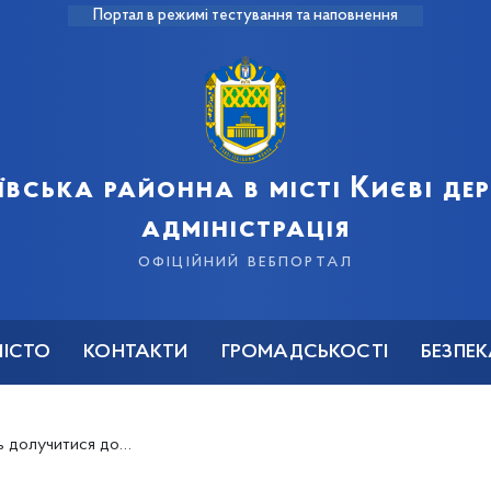
Портал в режимі тестування та наповнення
ївська районна в місті Києві д
адміністрація
офіційний вебпортал
МІСТО
КОНТАКТИ
ГРОМАДСЬКОСТІ
БЕЗПЕ
діодиктанту національної єдності