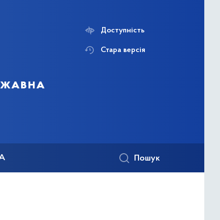
Доступність
Стара версія
ержавна
КА
Пошук