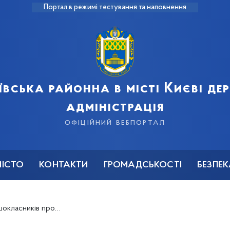
Портал в режимі тестування та наповнення
ївська районна в місті Києві д
адміністрація
офіційний вебпортал
МІСТО
КОНТАКТИ
ГРОМАДСЬКОСТІ
БЕЗПЕ
 форум «ПроПрофесії Вікенд»