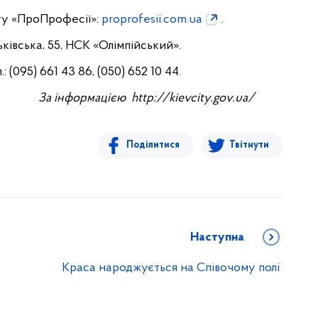
ту «ПроПрофесії»:
proprofesii.com.ua
.
ківська, 55, НСК «Олімпійський».
 (095) 661 43 86, (050) 652 10 44.
За інформацією http://kievcity.gov.ua/
Поділитися
Твітнути
Наступна
Краса народжується на Співочому полі