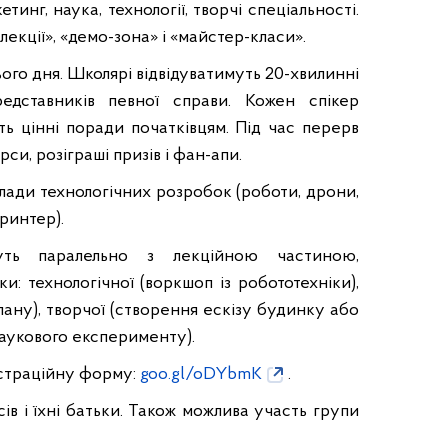
инг, наука, технології, творчі спеціальності.
лекції», «демо-зона» і «майстер-класи».
ього дня. Школярі відвідуватимуть 20-хвилинні
редставників певної справи. Кожен спікер
сть цінні поради початківцям. Під час перерв
и, розіграші призів і фан-апи.
ади технологічних розробок (роботи, дрони,
ринтер).
дуть паралельно з лекційною частиною,
и: технологічної (воркшоп із робототехніки),
лану), творчої (створення ескізу будинку або
наукового експерименту).
єстраційну форму:
goo.gl/oDYbmK
.
сів і їхні батьки. Також можлива участь групи