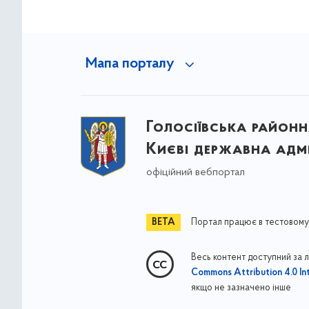
Мапа порталу
Голосіївська районна
Києві державна адмі
офіційний вебпортал
Портал працює в тестовому
Весь контент доступний за 
Commons Attribution 4.0 Int
якщо не зазначено інше