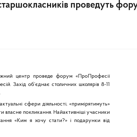
 старшокласників проведуть фор
іжний центр проведе форум «ПроПрофесії
есій. Захід об’єднає столичних школярів 8-11
.
ктуальні сфери діяльності, «примірятимуть»
ти власне покликання. Найактивніші учасники
тання «Ким я хочу стати?» і подарунки від