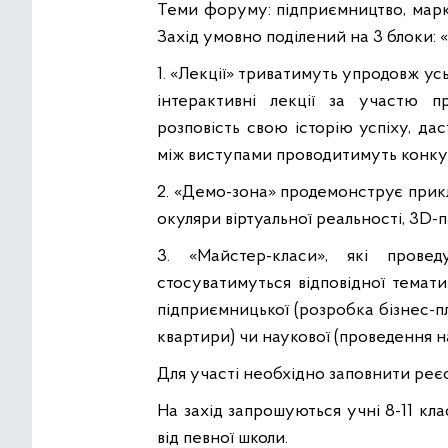
Теми форуму: підприємництво, маркет
Захід умовно поділений на 3 блоки: «
1. «Лекції» триватимуть упродовж ус
інтерактивні лекції за участю п
розповість свою історію успіху, да
між виступами проводитимуть конкурс
2. «Демо-зона» продемонструє прикл
окуляри віртуальної реальності, 3D-п
3. «Майстер-класи», які прове
стосуватимуться відповідної тематик
підприємницької (розробка бізнес-п
квартири) чи наукової (проведення 
Для участі необхідно заповнити ре
На захід запрошуються учні 8-11 кла
від певної школи.