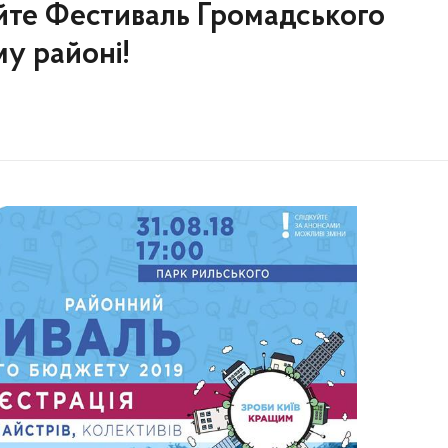
дайте Фестиваль Громадського
му районі!