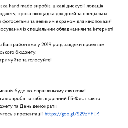
ка hand made виробів, цікаві дискусії, локація
джету, ігрова площадка для дітей та спеціальна
и фотосетами та великим екраном для кінопоказів!
осування із спеціальним обладнанням та інтернет!
я Ваш район вже у 2019 році, завдяки проектам
ського бюджету.
тримуйте та голосуйте!
панія буде по-справжньому святкова!
автопробіг та забіг, щорічний ГБ-Фест: свято
жету та День демократії.
мтесь в презентації:
https://goo.gl/S29zYF