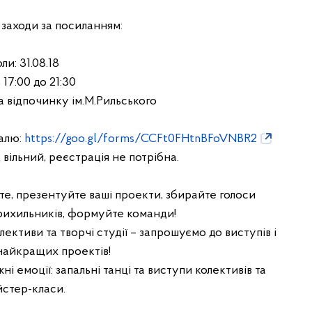
 заходи за посиланням:
ли: 31.08.18
з 17:00 до 21:30
а відпочинку ім.М.Рильського
алю:
https://goo.gl/forms/CCFt0FHtnBFoVNBR2
 вільний, реєстрація не потрібна.
те, презентуйте ваші проекти, збирайте голоси
прихильників, формуйте команди!
ективи та творчі студії – запрошуємо до виступів і
найкращих проектів!
і емоції: запальні танці та виступи колективів та
стер-класи.