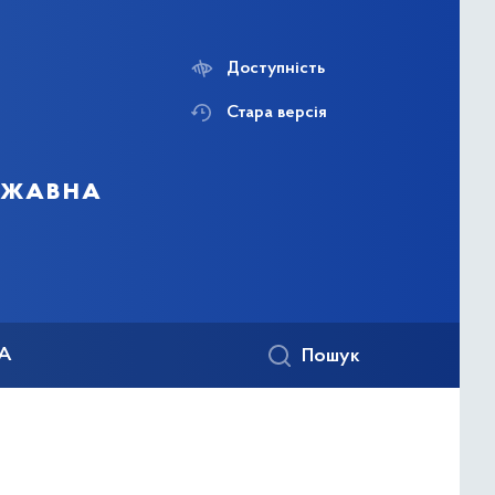
Доступність
Стара версія
ержавна
КА
Пошук