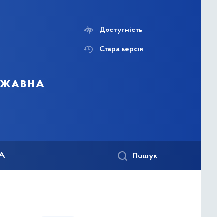
Доступність
Стара версія
ержавна
КА
Пошук