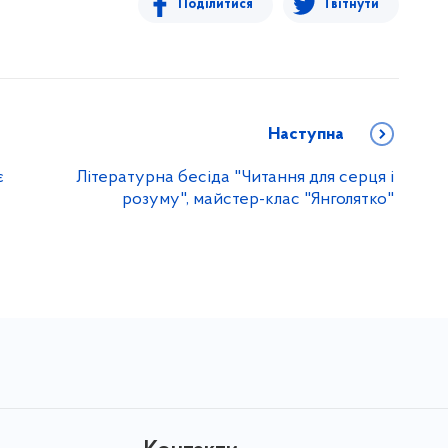
Поділитися
Твітнути
Наступна
є
Літературна бесіда "Читання для серця і
розуму", майстер-клас "Янголятко"