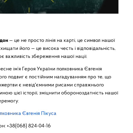
дон
— це не просто лінія на карті, це символ нашої
хищати його — це висока честь і відповідальність,
є важливість збереження нашої нації.
есне ім’я Героя України полковника Євгенія
Його подвиг є постійним нагадуванням про те, що
опожертви є невід'ємними рисами справжнього
ною цієї історії, зміцнити обороноздатність нашої
еремогу.
олковника Євгенія Пікуса
н: +38(068) 824-04-16