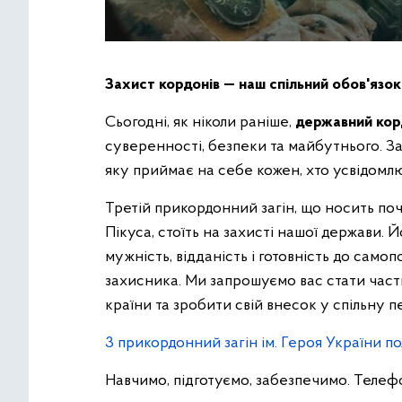
Захист кордонів — наш спільний обов'язок
Сьогодні, як ніколи раніше,
державний кор
суверенності, безпеки та майбутнього. За
яку приймає на себе кожен, хто усвідомлю
Третій прикордонний загін, що носить поч
Пікуса, стоїть на захисті нашої держави. 
мужність, відданість і готовність до сам
захисника. Ми запрошуємо вас стати части
країни та зробити свій внесок у спільну п
3 прикордонний загін ім. Героя України п
Навчимо, підготуємо, забезпечимо. Телефо