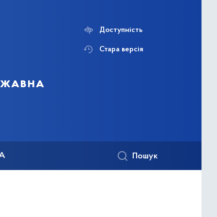
Доступність
Стара версія
ержавна
КА
Пошук