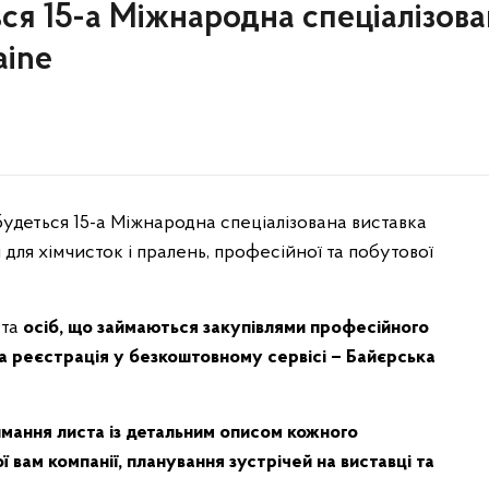
ься 15-а Міжнародна спеціалізов
aine
будеться 15-а Міжнародна спеціалізована виставка
ля хімчисток і пралень, професійної та побутової
 та
осіб, що займаються закупівлями професійного
ита реєстрація у безкоштовному сервісі – Байєрська
мання листа із детальним описом кожного
 вам компанії, планування зустрічей на виставці та