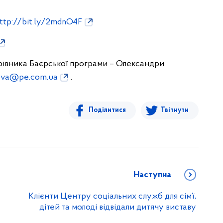
ttp://bit.ly/2mdnO4F
рівника Баєрської програми – Олек
с
андри
tova@pe.com.ua
.
Поділитися
Твітнути
Наступна
Клієнти Центру соціальних служб для сім’ї,
дітей та молоді відвідали дитячу виставу