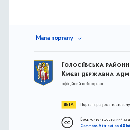
Мапа порталу
Голосіївська районна
Києві державна адмі
офіційний вебпортал
Портал працює в тестовому
Весь контент доступний за 
Commons Attribution 4.0 Int