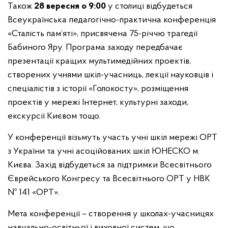
Також
28 вересня о 9:00
у столиці відбудеться
Всеукраїнська педагогічно-практична конференція
«Сталість пам’яті», присвячена 75-річчю трагедії
Бабиного Яру. Програма заходу передбачає
презентації кращих мультимедійних проектів,
створених учнями шкіл-учасниць, лекції науковців і
спеціалістів з історії «Голокосту», розміщення
проектів у мережі Інтернет, культурні заходи,
екскурсії Києвом тощо.
У конференції візьмуть участь учні шкіл мережі ОРТ
з України та учні асоційованих шкіл ЮНЕСКО м.
Києва. Захід відбудеться за підтримки Всесвітнього
Єврейського Конгресу та Всесвітнього ОРТ у НВК
№ 141 «ОРТ».
Мета конференції – створення у школах-учасницях
навчально-освітньої і виховної систем, що