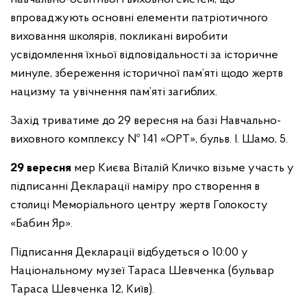
впроваджують основні елементи патріотичного
виховання школярів, покликані виробити
усвідомлення їхньої відповідальності за історичне
минуле, збереження історичної пам’яті щодо жертв
нацизму та увічнення пам’яті загиблих.
Захід триватиме до 29 вересня на базі
Навчально-
виховного комплексу № 141 «ОРТ», бульв. І. Шамо, 5.
29 вересня
мер Києва Віталій Кличко візьме участь у
підписанні Декларації наміру про створення в
столиці Меморіального центру жертв Голокосту
«Бабин Яр».
Підписання Декларації відбудеться о 10:00 у
Національному музеї Тараса Шевченка (бульвар
Тараса Шевченка 12, Київ).