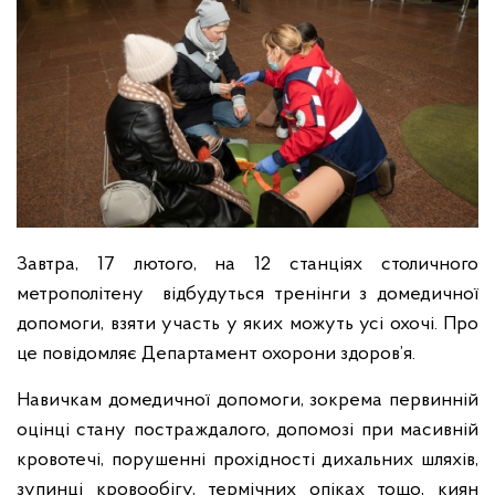
Завтра, 17 лютого, на 12 станціях столичного
метрополітену відбудуться тренінги з домедичної
допомоги, взяти участь у яких можуть усі охочі. Про
це повідомляє Департамент охорони здоров’я.
Навичкам домедичної допомоги, зокрема первинній
оцінці стану постраждалого, допомозі при масивній
кровотечі, порушенні прохідності дихальних шляхів,
зупинці кровообігу, термічних опіках тощо, киян