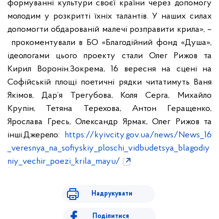
формуванні
культури своєї країни через допомогу
молодим у розкритті їхніх талантів.
У наших силах
допомогти обдарованій малечі розправити крила», –
прокоментували в БО «Благодійний фонд «Душа»,
ідеологами цього проекту
стали Олег Рижов та
Кирил Воронін.
Зокрема, 16 вересня на сцені на
Софійській площі поетичні рядки
читатимуть Ваня
Якімов, Дар’я Трегубова, Коля Серга, Михайло
Крупін,
Тетяна Терехова, Антон Геращенко,
Ярослава Гресь, Олександр Ярмак, Олег
Рижов та
інші.
Джерело:
https://kyivcity.gov.ua/news/News_16
_veresnya_na_sofiyskiy_ploschi_vidbudetsya_blagodiy
niy_vechir_poezi_krila_mayu/
Надрукувати
Поділитися