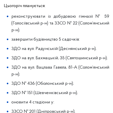
Цьогоріч планується:
реконструювати із добудовою гімназії № 59
(Голосіївський р-н) та ЗЗСО № 22 (Солом’янський
р-н);
завершити будівництво 5 садочків:
ЗДО на вул. Радунській (Деснянський р-н);
ЗДО на вул. Бахмацькій, 35 (Святошинський р-н);
ЗДО на вул. Вацлава Гавела, 81-А (Солом’янський
р-н);
ЗДО № 436 (Оболонський р-н);
ЗДО № 151 (Шевченківський р-н);
оновити 4 стадіони у:
ЗЗСО № 201 (Дніпровський р-н);