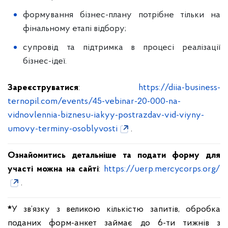
формування бізнес-плану потрібне тільки на
фінальному етапі відбору;
супровід та підтримка в процесі реалізації
бізнес-ідеї.
Зареєструватися
:
https://diia-business-
ternopil.com/events/45-vebinar-20-000-na-
vidnovlennia-biznesu-iakyy-postrazdav-vid-viyny-
umovy-terminy-osoblyvosti
.
Ознайомитись детальніше та подати форму для
участі можна на сайті
:
https://uerp.mercycorps.org/
.
*
У зв’язку з великою кількістю запитів, обробка
поданих форм-анкет займає до 6-ти тижнів з