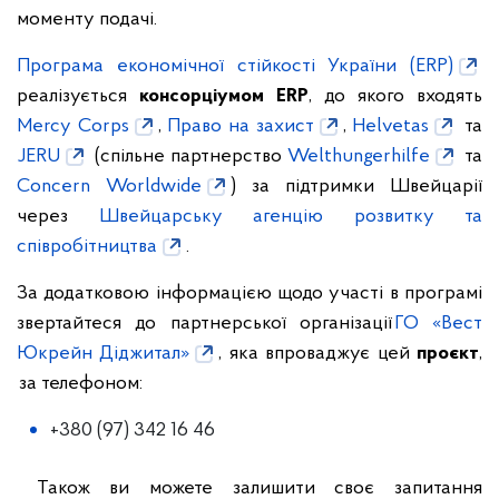
моменту подачі.
Програма економічної стійкості України (ERP)
реалізується
консорціумом ERP
, до якого входять
Mercy Corps
,
Право на захист
,
Helvetas
та
JERU
(cпільне партнерство
Welthungerhilfe
та
Concern Worldwide
) за підтримки Швейцарії
через
Швейцарську агенцію розвитку та
співробітництва
.
За додатковою інформацією щодо участі в програмі
звертайтеся до партнерської організації
ГО «Вест
Юкрейн Діджитал»
, яка впроваджує цей
проєкт
,
за телефоном:
+380 (97) 342 16 46
Також ви можете залишити своє запитання