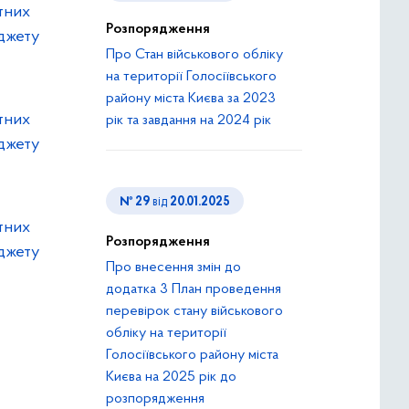
етних
Розпорядження
юджету
Про Стан військового обліку
на території Голосіївського
району міста Києва за 2023
етних
рік та завдання на 2024 рік
юджету
№ 29
від
20.01.2025
етних
Розпорядження
юджету
Про внесення змін до
додатка 3 План проведення
перевірок стану військового
обліку на території
Голосіївського району міста
Києва на 2025 рік до
розпорядження