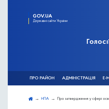
GOV.UA
Державні сайти України
Голосі
ПРО РАЙОН
АДМІНІСТРАЦІЯ
Е-
НПА
Про затвердження у сфері освіти граничної чисельності штатних одиниць комунальних закладів та установ Голосіївського району міста Киє