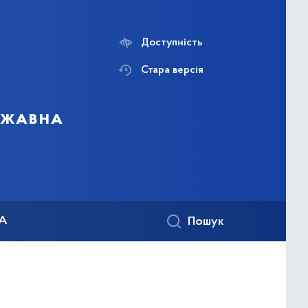
Доступність
Стара версія
ержавна
КА
Пошук