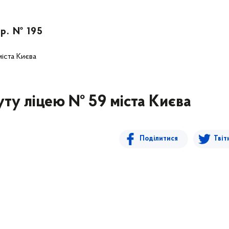
 р. № 195
іста Києва
ту ліцею № 59 міста Києва
Поділитися
Твіт