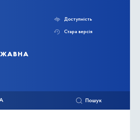
Доступність
Стара версія
ержавна
КА
Пошук