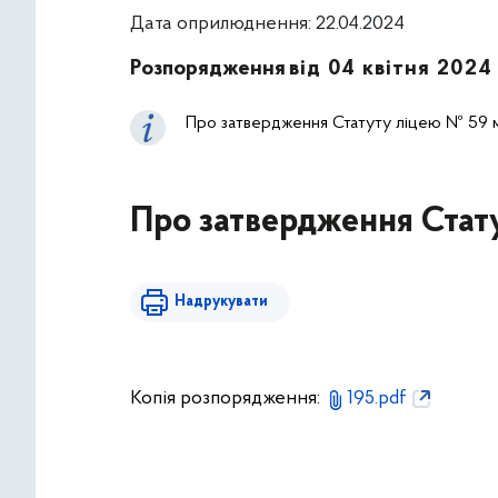
Дата оприлюднення: 22.04.2024
Розпорядження
від 04 квітня 2024
Про затвердження Статуту ліцею № 59 м
Про затвердження Стату
Надрукувати
Копія розпорядження:
195.pdf