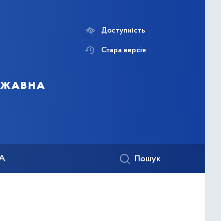
Доступність
Стара версія
ержавна
КА
Пошук