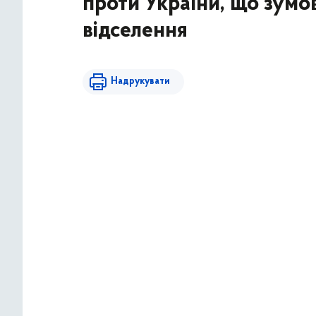
проти України, що зумо
відселення
Надрукувати