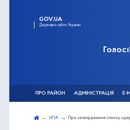
GOV.UA
Державні сайти України
Голосі
ПРО РАЙОН
АДМІНІСТРАЦІЯ
Е-
НПА
Про затвердження списку одержувачів одноразової адресної матеріальної допомоги киянам, які опинилися в складних життєвих обставинах в результаті пошкодження чи руйнування житлового будинку (квартири) в місті Києві, спричиненого збройною 