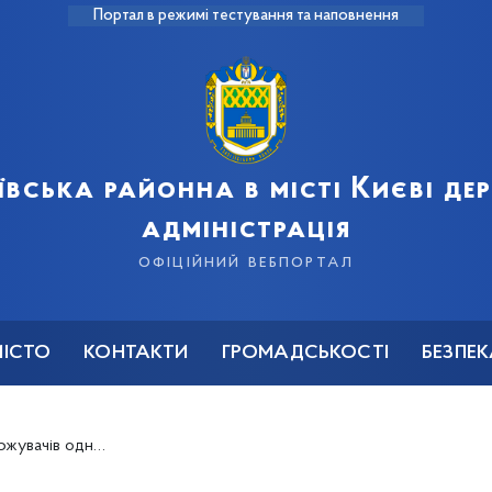
Портал в режимі тестування та наповнення
ївська районна в місті Києві д
адміністрація
офіційний вебпортал
МІСТО
КОНТАКТИ
ГРОМАДСЬКОСТІ
БЕЗПЕ
агресією Російської Федерації проти України, що зумовило необхідність їх тимчасового відселення