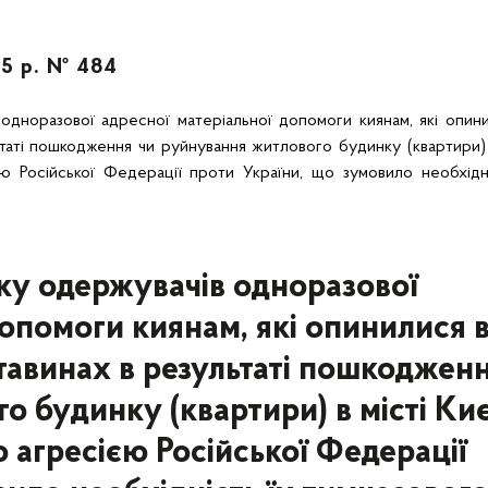
25 р. № 484
одноразової адресної матеріальної допомоги киянам, які опин
таті пошкодження чи руйнування житлового будинку (квартири) 
ю Російської Федерації проти України, що зумовило необхідні
ку одержувачів одноразової
допомоги киянам, які опинилися 
тавинах в результаті пошкоджен
 будинку (квартири) в місті Киє
агресією Російської Федерації