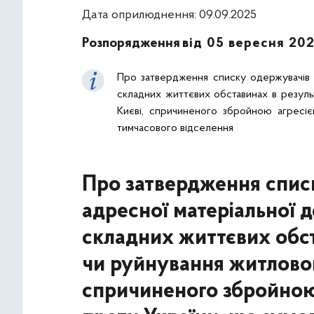
Дата оприлюднення: 09.09.2025
Розпорядження
від 05 вересня 20
Про затвердження списку одержувачів 
складних життєвих обставинах в резуль
Києві, спричиненого збройною агресіє
тимчасового відселення
Про затвердження спис
адресної матеріальної 
складних життєвих обс
чи руйнування житлового
спричиненого збройною 