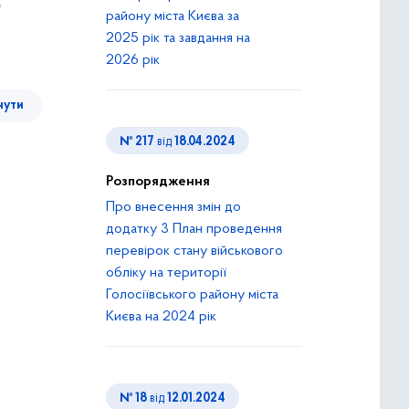
о
району міста Києва за
2025 рік та завдання на
2026 рік
нути
№ 217
від
18.04.2024
Розпорядження
Про внесення змін до
додатку 3 План проведення
перевірок стану військового
обліку на території
Голосіївського району міста
Києва на 2024 рік
№ 18
від
12.01.2024