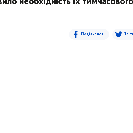
вило необхідність їх тимчасовог
Поділитися
Твіт