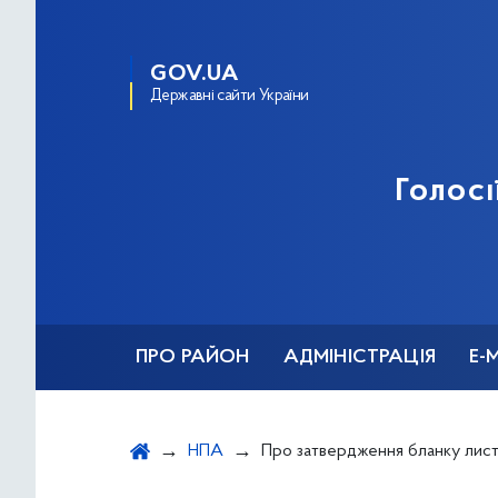
GOV.UA
Державні сайти України
Голосі
ПРО РАЙОН
АДМІНІСТРАЦІЯ
Е-
НПА
Про затвердження бланку листа відділу з питань державної реєстрації юридичних осіб, фізичних осіб-підприємців Голосіївсь