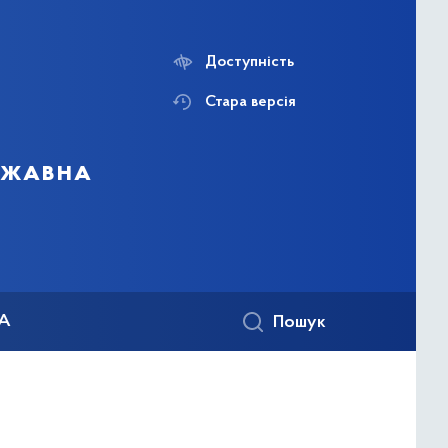
Доступність
Стара версія
ержавна
КА
Пошук