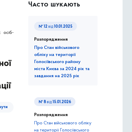
Часто шукають
№ 12
від
10.01.2025
 осіб-
Розпорядження
Про Стан військового
обліку на території
ної
Голосіївського району
міста Києва за 2024 рік та
завдання на 2025 рік
ції
№ 8
від
15.01.2026
нути
Розпорядження
Про Стан військового обліку
на території Голосіївського