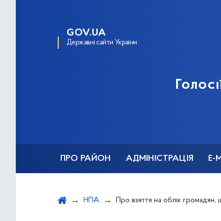
GOV.UA
Державні сайти України
Голосі
ПРО РАЙОН
АДМІНІСТРАЦІЯ
Е-
НПА
Про взяття на облік громадян, що потребують надання житлового приміщення для тимчасового проживання з фонду житла, призначеного