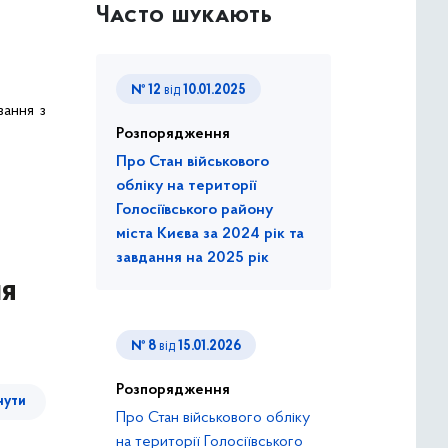
Часто шукають
№ 12
від
10.01.2025
ання з
Розпорядження
Про Стан військового
обліку на території
Голосіївського району
міста Києва за 2024 рік та
завдання на 2025 рік
ня
№ 8
від
15.01.2026
Розпорядження
нути
Про Стан військового обліку
на території Голосіївського