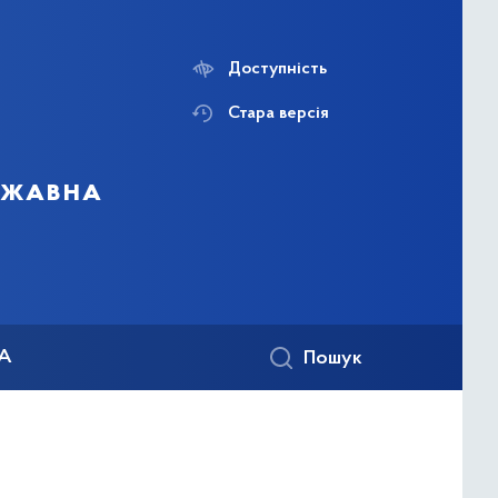
Доступність
Стара версія
ержавна
КА
Пошук