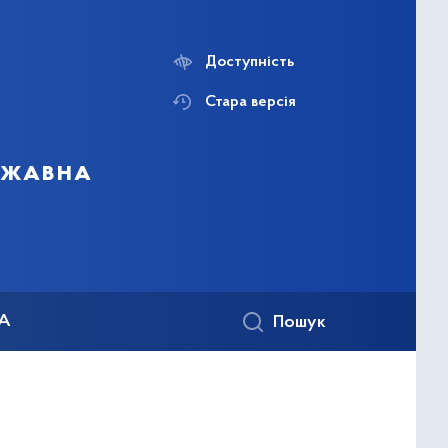
Доступність
Стара версія
ержавна
КА
Пошук