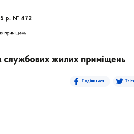
25 р. № 472
их приміщень
а службових жилих приміщень
Поділитися
Твіт