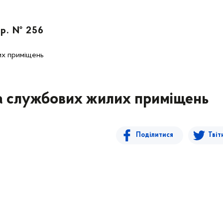
 р. № 256
их приміщень
а службових жилих приміщень
Поділитися
Твіт