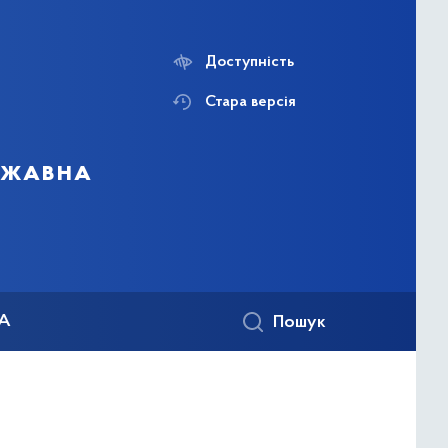
Доступність
Стара версія
ержавна
КА
Пошук