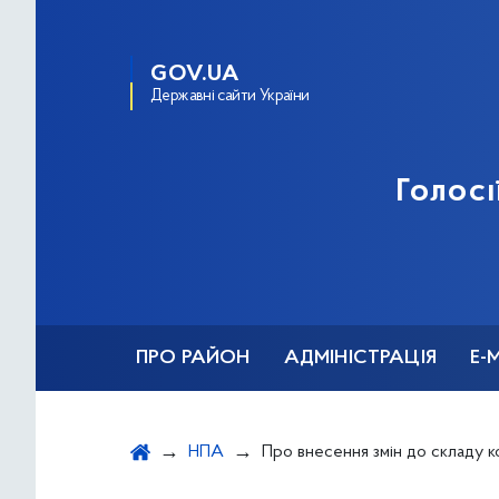
GOV.UA
Державні сайти України
Голосі
ПРО РАЙОН
АДМІНІСТРАЦІЯ
Е-
НПА
Про внесення змін до складу комісії для знищення документів, справ, та видань з грифом «Для службового користування» у Голосіїв