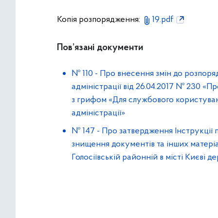
Копія розпорядження:
19.pdf
Пов’язані документи
№ 110
-
Про внесення змін до розпоряд
адміністрації від 26.04.2017 № 230 «П
з грифом «Для службового користуванн
адміністрації»
№ 147
-
Про затвердження Інструкції п
знищення документів та інших матеріа
Голосіївській районній в місті Києві д