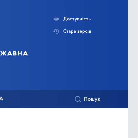
Доступність
Стара версія
ержавна
КА
Пошук