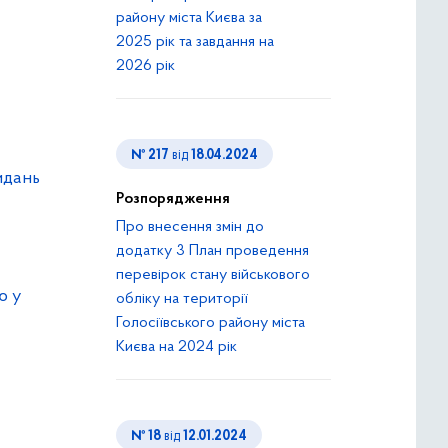
району міста Києва за
2025 рік та завдання на
2026 рік
№ 217
від
18.04.2024
видань
Розпорядження
Про внесення змін до
додатку 3 План проведення
перевірок стану військового
ю у
обліку на території
Голосіївського району міста
Києва на 2024 рік
№ 18
від
12.01.2024