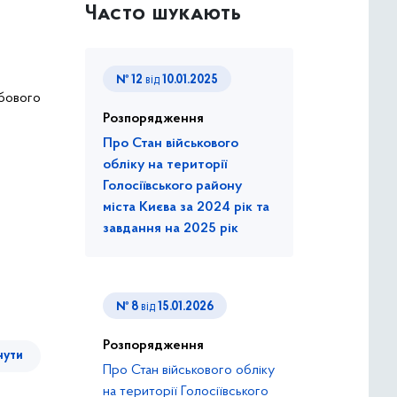
Часто шукають
№ 12
від
10.01.2025
жбового
Розпорядження
Про Стан військового
обліку на території
Голосіївського району
міста Києва за 2024 рік та
завдання на 2025 рік
№ 8
від
15.01.2026
Розпорядження
нути
Про Стан військового обліку
на території Голосіївського