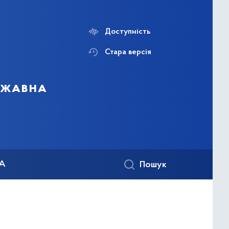
Доступність
Стара версія
ержавна
КА
Пошук