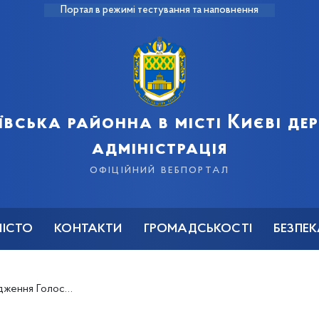
Портал в режимі тестування та наповнення
ївська районна в місті Києві д
адміністрація
офіційний вебпортал
МІСТО
КОНТАКТИ
ГРОМАДСЬКОСТІ
БЕЗПЕ
ок бюджетних коштів по Голосіївській районній в місті Києві державній адміністрації»