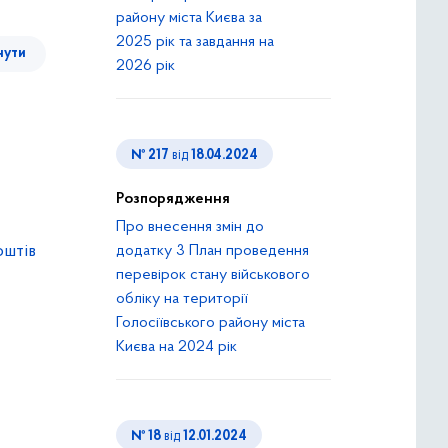
району міста Києва за
2025 рік та завдання на
нути
2026 рік
№ 217
від
18.04.2024
Розпорядження
Про внесення змін до
оштів
додатку 3 План проведення
перевірок стану військового
обліку на території
Голосіївського району міста
Києва на 2024 рік
№ 18
від
12.01.2024