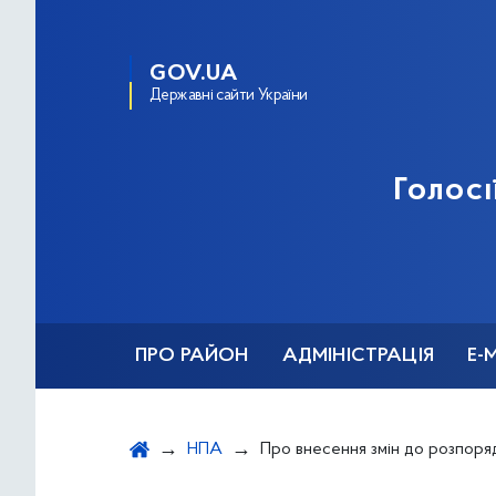
GOV.UA
Державні сайти України
Голосі
ПРО РАЙОН
АДМІНІСТРАЦІЯ
Е-
НПА
Про внесення змін до розпорядження Голосіївської районної в місті Києві державної адміністрації від 23 січня 2025 року № 48 «Про капітальний ремонт об’єктів, що фінансується у 2025 році за рахун