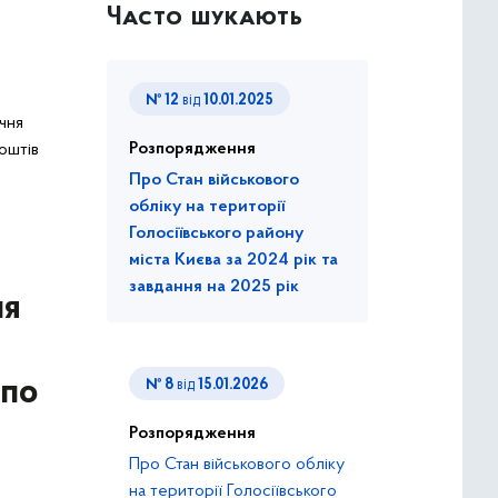
Часто шукають
№ 12
від
10.01.2025
ічня
Розпорядження
оштів
Про Стан військового
обліку на території
Голосіївського району
міста Києва за 2024 рік та
завдання на 2025 рік
ня
 по
№ 8
від
15.01.2026
Розпорядження
Про Стан військового обліку
на території Голосіївського