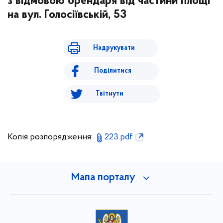
з відмовою орендаря від частини площі
на вул. Голосіївській, 53
Надрукувати
Поділитися
Твітнути
Копія розпорядження:
223.pdf
Мапа порталу