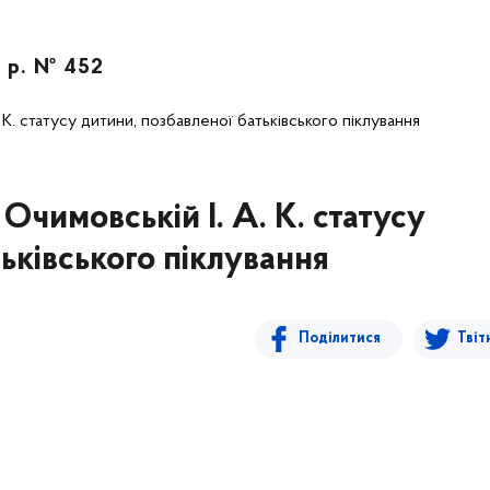
5 р. № 452
 К. статусу дитини, позбавленої батьківського піклування
Очимовській І. А. К. статусу
ьківського піклування
Поділитися
Твіт