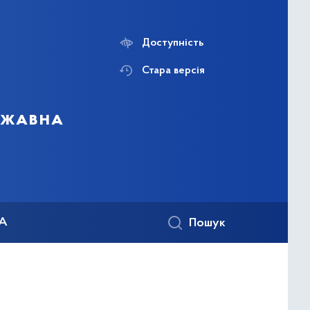
Доступність
Стара версія
ержавна
КА
Пошук