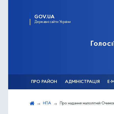
GOV.UA
Державні сайти України
Голосі
ПРО РАЙОН
АДМІНІСТРАЦІЯ
Е-
НПА
Про надання малолітній Очимовській І. А. К. статусу дитини, позбавле