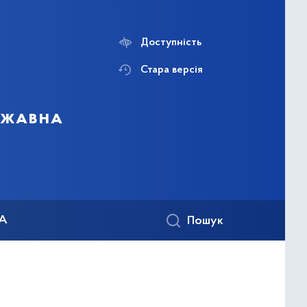
Доступність
Стара версія
ержавна
КА
Пошук