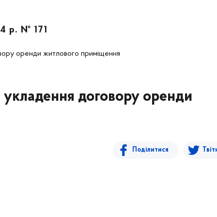
4 р. № 171
овору оренди житлового приміщення
а укладення договору оренди
Поділитися
Твіт