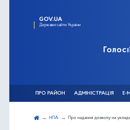
GOV.UA
Державні сайти України
Голосі
ПРО РАЙОН
АДМІНІСТРАЦІЯ
Е-
НПА
Про надання дозволу на укладення договору оренди