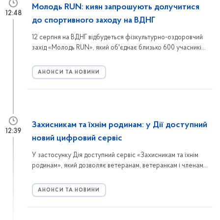
Молодь RUN: киян запрошують долучитися
12:48
до спортивного заходу на ВДНГ
12 серпня на ВДНГ відбудеться фізкультурно-оздоровчий
захід «Молодь RUN», який об'єднає близько 600 учасників.
Реєструйтеся та долучайтеся до спортивної події в межах
проєкту «Активні парки – локації здорової України».
АНОНСИ ТА НОВИНИ
Захисникам та їхнім родинам: у Дії доступний
12:39
новий цифровий сервіс
У застосунку Дія доступний сервіс «Захисникам та їхнім
родинам», який дозволяє ветеранам, ветеранкам і членам
їхніх сімей подати одну онлайн-заяву для отримання
кількох державних послуг швидко, зручно та без зайвої
АНОНСИ ТА НОВИНИ
паперової тяганини.