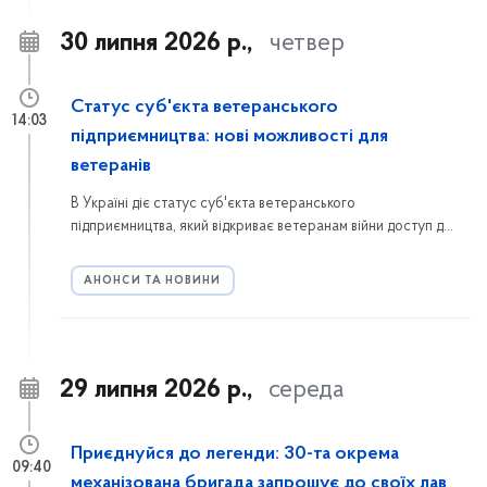
30 липня 2026 р.,
четвер
Статус суб'єкта ветеранського
14:03
підприємництва: нові можливості для
ветеранів
В Україні діє статус суб'єкта ветеранського
підприємництва, який відкриває ветеранам війни доступ до
державних програм підтримки, грантів, консультаційних та
освітніх ініціатив. Розповідаємо, хто може отримати цей
АНОНСИ ТА НОВИНИ
статус, як подати заяву через портал Дія та які переваги
він надає.
29 липня 2026 р.,
середа
Приєднуйся до легенди: 30-та окрема
09:40
механізована бригада запрошує до своїх лав