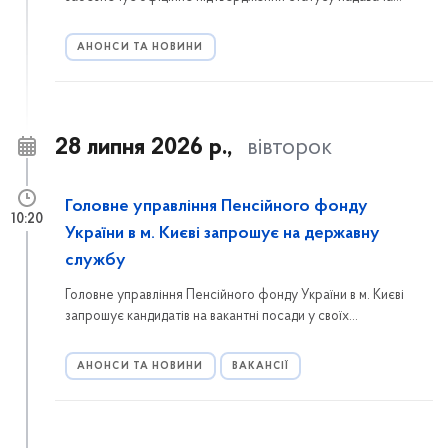
соціальних послуг. Ознайомтеся з порядком включення до
Реєстру, переліком необхідних документів та інформацією,
АНОНСИ ТА НОВИНИ
куди звертатися мешканцям Голосіївського району.
28 липня 2026 р.,
вівторок
Головне управління Пенсійного фонду
10:20
України в м. Києві запрошує на державну
службу
Головне управління Пенсійного фонду України в м. Києві
запрошує кандидатів на вакантні посади у своїх
структурних підрозділах. Вступ на державну службу
здійснюється у спрощеному порядку — за результатами
АНОНСИ ТА НОВИНИ
ВАКАНСІЇ
співбесіди.