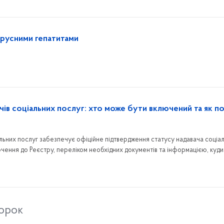
вірусними гепатитами
чів соціальних послуг: хто може бути включений та як п
альних послуг забезпечує офіційне підтвердження статусу надавача соціа
чення до Реєстру, переліком необхідних документів та інформацією, куди
 району.
торок