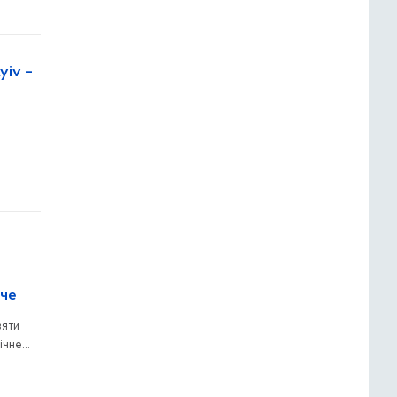
yiv –
мче
зяти
ічне