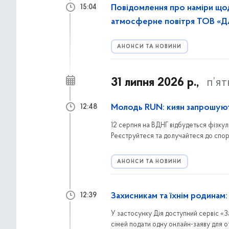
Повідомлення про наміри що
15:04
атмосферне повітря ТОВ «
АНОНСИ ТА НОВИНИ
31 липня 2026 р.,
п’я
Молодь RUN: киян запрошуют
12:48
12 серпня на ВДНГ відбудеться фізкул
Реєструйтеся та долучайтеся до спорти
АНОНСИ ТА НОВИНИ
Захисникам та їхнім родинам
12:39
У застосунку Дія доступний сервіс «З
сімей подати одну онлайн-заяву для о