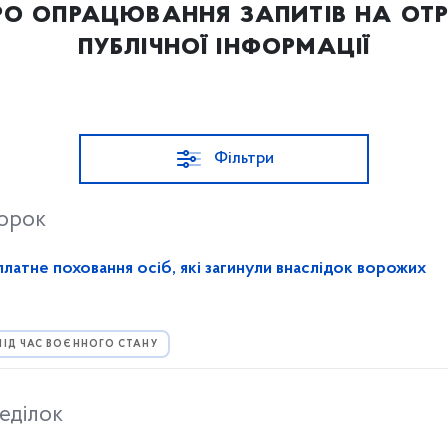
про опрацювання запитів на от
публічної інформації
Фільтри
торок
латне поховання осіб, які загинули внаслідок ворожих
ПІД ЧАС ВОЄННОГО СТАНУ
еділок