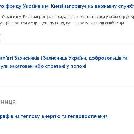
го фонду України в м. Києві запрошує на державну служб
країни в м. Києві запрошує кандидатів на вакантні посади у своїх структ
у здійснюється у спрощеному порядку — за результатами співбесіди.
ам’яті Захисників і Захисниць України, добровольців та
 були закатовані або страчені у полоні
тниця
рифів на теплову енергію та теплопостачання