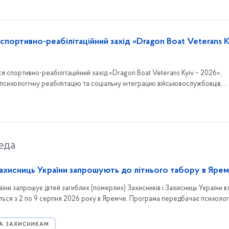
 спортивно-реабілітаційний захід «Dragon Boat Veterans K
ся спортивно-реабілітаційний захід «Dragon Boat Veterans Kyiv – 2026»,
психологічну реабілітацію та соціальну інтеграцію військовослужбовців,
еда
 Захисниць України запрошують до літнього табору в Яре
аїни запрошує дітей загиблих (померлих) Захисників і Захисниць України в
деться з 2 по 9 серпня 2026 року в Яремче. Програма передбачає психолог
й відпочинок, а для участі необхідно попередньо зареєструватися.
А ЗАХИСНИКАМ