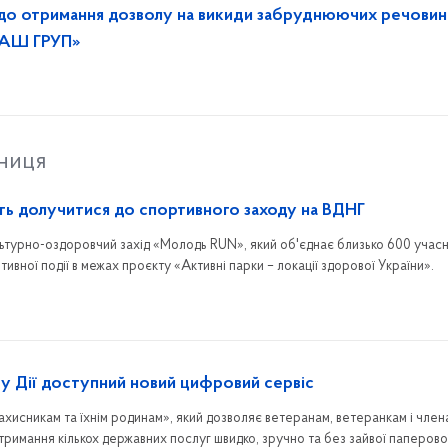
до отримання дозволу на викиди забруднюючих речовин
ДАШ ГРУП»
тниця
ь долучитися до спортивного заходу на ВДНГ
ьтурно-оздоровчий захід «Молодь RUN», який об'єднає близько 600 учасн
вної події в межах проєкту «Активні парки – локації здорової України».
: у Дії доступний новий цифровий сервіс
ахисникам та їхнім родинам», який дозволяє ветеранам, ветеранкам і члена
тримання кількох державних послуг швидко, зручно та без зайвої паперово