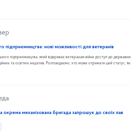
вер
го підприємництва: нові можливості для ветеранів
ського підприємництва, який відкриває ветеранам війни доступ до державни
ійних та освітніх ініціатив. Розповідаємо, хто може отримати цей статус, я
 він надає.
еда
а окрема механізована бригада запрошує до своїх лав