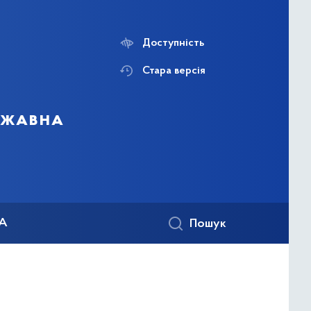
Доступність
Стара версія
ержавна
КА
Пошук