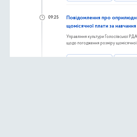
Повідомлення про оприлюдн
09:25
щомісячної плати за навчанн
Управління культури Голосіївської Р
щодо погодження розміру щомісячної 
навчальний рік. Документ також перед
відповідно до законодавства України.
АНОНСИ ТА НОВИНИ
КОНСУЛЬТ
17 липня 2026 р.,
п’я
Розпочато процедуру оцінки в
08:53
ТОВ «ДІСІ ОЙЛ ДЕВЕЛОПМЕНТ» розпоча
експлуатації автозаправної станції за
планованої діяльності доступні у док
АНОНСИ ТА НОВИНИ
ЕКОЛОГІЯ