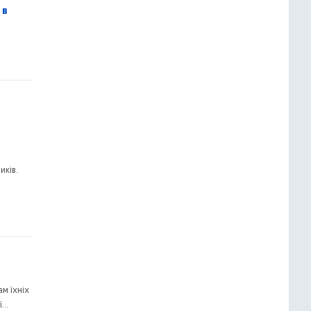
 в
иків.
м їхніх
ї