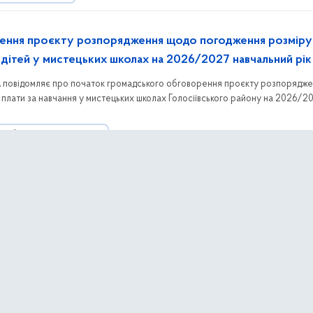
ення проєкту розпорядження щодо погодження розміру
я дітей у мистецьких школах на 2026/2027 навчальний рік
ДА повідомляє про початок громадського обговорення проєкту розпорядж
плати за навчання у мистецьких школах Голосіївського району на 2026/2
бачає пільги та безоплатне навчання для окремих категорій здобувачів ос
АЦІЇ З ГРОМАДСЬКІСТЮ
тниця
пливу на довкілля щодо експлуатації автозаправної стан
ло процедуру оцінки впливу на довкілля щодо планованої діяльності з
 адресою: м. Київ, Кільцева дорога, 5. Детальна інформація та матеріали щ
ументах, що додаються до повідомлення.