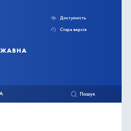
Доступність
Стара версія
ержавна
КА
Пошук