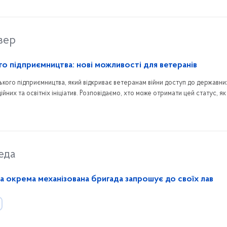
вер
го підприємництва: нові можливості для ветеранів
ського підприємництва, який відкриває ветеранам війни доступ до державни
ійних та освітніх ініціатив. Розповідаємо, хто може отримати цей статус, я
 він надає.
еда
а окрема механізована бригада запрошує до своїх лав