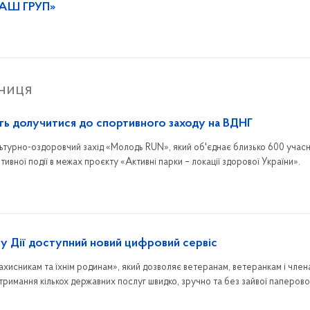
ДАШ ГРУП»
тниця
ь долучитися до спортивного заходу на ВДНГ
ьтурно-оздоровчий захід «Молодь RUN», який об'єднає близько 600 учасн
вної події в межах проєкту «Активні парки – локації здорової України».
: у Дії доступний новий цифровий сервіс
ахисникам та їхнім родинам», який дозволяє ветеранам, ветеранкам і члена
тримання кількох державних послуг швидко, зручно та без зайвої паперово