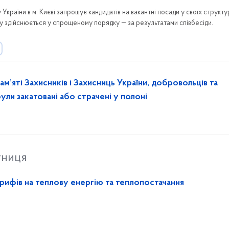
країни в м. Києві запрошує кандидатів на вакантні посади у своїх структ
у здійснюється у спрощеному порядку — за результатами співбесіди.
ам’яті Захисників і Захисниць України, добровольців та
 були закатовані або страчені у полоні
тниця
рифів на теплову енергію та теплопостачання