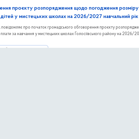
ення проєкту розпорядження щодо погодження розміру
я дітей у мистецьких школах на 2026/2027 навчальний рік
ДА повідомляє про початок громадського обговорення проєкту розпорядж
плати за навчання у мистецьких школах Голосіївського району на 2026/2
бачає пільги та безоплатне навчання для окремих категорій здобувачів ос
АЦІЇ З ГРОМАДСЬКІСТЮ
тниця
пливу на довкілля щодо експлуатації автозаправної стан
ло процедуру оцінки впливу на довкілля щодо планованої діяльності з
 адресою: м. Київ, Кільцева дорога, 5. Детальна інформація та матеріали щ
ументах, що додаються до повідомлення.