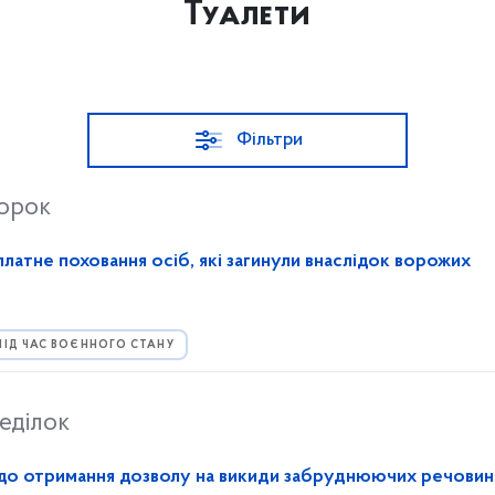
Туалети
Фільтри
торок
латне поховання осіб, які загинули внаслідок ворожих
ПІД ЧАС ВОЄННОГО СТАНУ
еділок
до отримання дозволу на викиди забруднюючих речовин