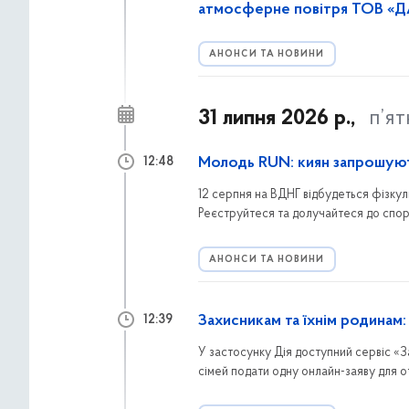
атмосферне повітря ТОВ «
АНОНСИ ТА НОВИНИ
31 липня 2026 р.,
п’я
Молодь RUN: киян запрошуют
12:48
12 серпня на ВДНГ відбудеться фізкул
Реєструйтеся та долучайтеся до спорти
АНОНСИ ТА НОВИНИ
Захисникам та їхнім родинам
12:39
У застосунку Дія доступний сервіс «З
сімей подати одну онлайн-заяву для о
тяганини.