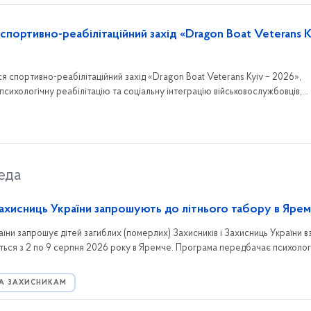
 спортивно-реабілітаційний захід «Dragon Boat Veterans K
ся спортивно-реабілітаційний захід «Dragon Boat Veterans Kyiv – 2026»,
психологічну реабілітацію та соціальну інтеграцію військовослужбовців,
еда
 Захисниць України запрошують до літнього табору в Яре
аїни запрошує дітей загиблих (померлих) Захисників і Захисниць України в
деться з 2 по 9 серпня 2026 року в Яремче. Програма передбачає психолог
й відпочинок, а для участі необхідно попередньо зареєструватися.
А ЗАХИСНИКАМ