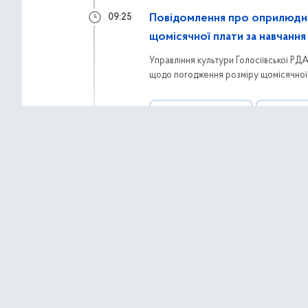
Повідомлення про оприлюдн
09:25
щомісячної плати за навчанн
Управління культури Голосіївської Р
щодо погодження розміру щомісячної 
навчальний рік. Документ також перед
відповідно до законодавства України.
АНОНСИ ТА НОВИНИ
КОНСУЛЬТ
17 липня 2026 р.,
п’я
Розпочато процедуру оцінки в
08:53
ТОВ «ДІСІ ОЙЛ ДЕВЕЛОПМЕНТ» розпоча
експлуатації автозаправної станції за
планованої діяльності доступні у док
АНОНСИ ТА НОВИНИ
ЕКОЛОГІЯ