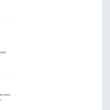
иків.
м їхніх
ї