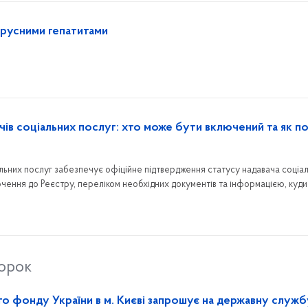
вірусними гепатитами
чів соціальних послуг: хто може бути включений та як п
альних послуг забезпечує офіційне підтвердження статусу надавача соціа
чення до Реєстру, переліком необхідних документів та інформацією, куди
 району.
торок
го фонду України в м. Києві запрошує на державну служб