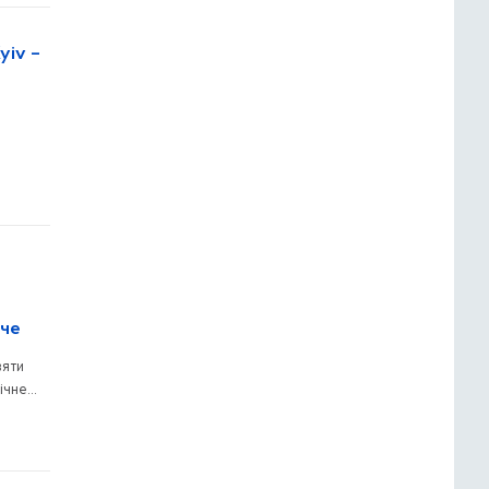
yiv –
мче
зяти
ічне