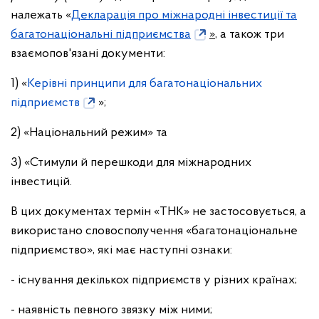
належать «
Декларація про міжнародні інвестиції та
багатонаціональні підприємства
»
, а також три
взаємопов'язані документи:
1) «
Керівні принципи для багатонаціональних
підприємств
»;
2) «Національний режим» та
3) «Стимули й перешкоди для міжнародних
інвестицій.
В цих документах термін «ТНК» не застосовується, а
використано словосполучення «багатонаціональне
підприємство», які має наступні ознаки:
- існування декількох підприємств у різних країнах;
- наявність певного звязку між ними;