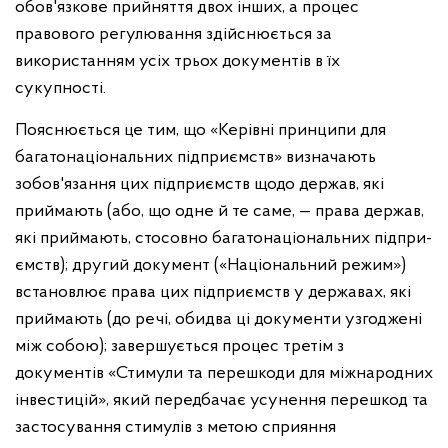
обов'язкове прийняття двох інших, а процес
правового регулювання здійс­нюється за
використанням усіх трьох документів в їх
сукупності.
Пояснюється це тим, що «Керівні принципи для
багатонаціо­нальних підприємств» визначають
зобов'язання цих підприємств щодо держав, які
приймають (або, що одне й те саме, — права держав,
які приймають, стосовно багатонаціональних підпри­
ємств); другий документ («Національний режим»)
встановлює права цих підприємств у державах, які
приймають (до речі, оби­два ці документи узгоджені
між собою); завершується процес третім з
документів «Стимули та перешкоди для міжнародних
інвестицій», який передбачає усунення перешкод та
застосуван­ня стимулів з метою сприяння