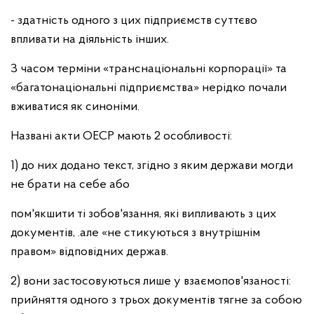
- здатність одного з цих підприємств суттєво
впливати на діяльність інших.
З часом терміни «транснаціональні корпорації» та
«багатонаціональні підприємства» нерідко почали
вживатися як синоніми.
Названі акти ОЕСР мають 2 особливості:
1) до них додано текст, згідно з яким держави могди
не брати на себе або
пом'якшити ті зобов'язання, які випливають з цих
документів, .але «не стикуються з внутрішнім
правом» відповідних держав.
2) вони застосовуються лише у взаємопов'язаності:
прийняття одного з трьох документів тягне за собою