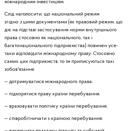
міжнародним інвестиціям.
Слід наголосити, що національний режим
згідно
з
цими до­кументами (як правовий режим, що
діє на підставі застосуван­ня норми внутрішнього
права стосовно як національного, так і
багатонаціонального підприємства) повинен усе-
таки
відпові­дати міжнародному праву.
Стосовно
самих цих підприємств, то їм приписуються такі
зобов'язання:
— дотримуватися міжнародного права;
— підкорятися праву країни перебування;
— враховувати політику країни перебування;
— співробітничати з країною перебування;
— виключити практику підкупу та субсидій;