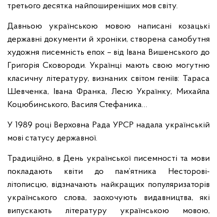
третього десятка найпоширеніших мов світу.
Давньою українською мовою написані козацькі
державні документи й хроніки, створена самобутня
художня писемність епох – від Івана Вишенського до
Григорія Сковороди. Українці мають свою могутню
класичну літературу, визнаних світом геніїв: Тараса
Шевченка, Івана Франка, Лесю Українку, Михайла
Коцюбинського, Василя Стефаника…
У 1989 році Верховна Рада УРСР надала українській
мові статусу державної.
Традиційно, в День української писемності та мови
покладають квіти до пам’ятника Несторові-
літописцю, відзначають найкращих популяризаторів
українського слова, заохочують видавництва, які
випускають літературу українською мовою,