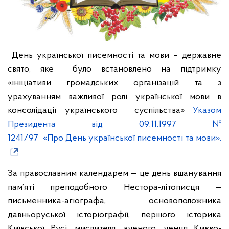
День української писемності та мови – державне
свято, яке було встановлено на підтримку
«ініціативи громадських організацій та з
урахуванням важливої ролі української мови в
консолідації українського суспільства»
Указом
Президента від 09.11.1997 №
1241/97 «Про День української писемності та мови».
За православним календарем — це день вшанування
пам’яті преподобного Нестора-літописця —
письменника-агіографа, основоположника
давньоруської історіографії, першого історика
Київської Русі, мислителя, вченого, ченця Києво-